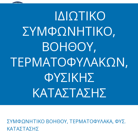
Skip
Open
Close
ΙΔΙΩΤΙΚΟ
to
mobile
mobile
content
menu
menu
ΣΥΜΦΩΝΗΤΙΚΟ,
ΒΟΗΘΟΥ,
ΤΕΡΜΑΤΟΦΥΛΑΚΩΝ,
ΦΥΣΙΚΗΣ
ΚΑΤΑΣΤΑΣΗΣ
ΣΥΜΦΩΝΗΤΙΚΟ ΒΟΗΘΟΥ, ΤΕΡΜΑΤΟΦΥΛΑΚΑ, ΦΥΣ.
ΚΑΤΑΣΤΑΣΗΣ