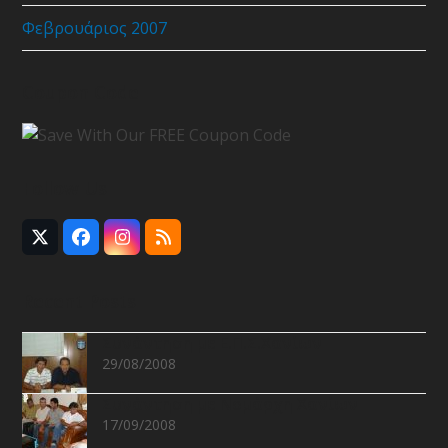
Φεβρουάριος 2007
Coupon Code
Follow Us
Twitter
Facebook
Instagram
RSS
(deprecated)
Recent Posts
Συνάντηση με Ε.Π.Σ.Χανίων
29/08/2008
Συνάντηση με Νομάρχη Χανίων
17/09/2008