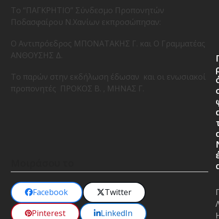
Το “ΠΑΓΚΡΗΤΙΟ” Σύνδεσμο Προπονητών
Ποδασφαίρου Ν.Χανίων εκπροσώπησαν:
O Aντιπρόεδρος ΜΠΟΝΑΤΑΚΗΣ Γ. και Ο Γραμματέας
ΑΝΘΟΥΣΗΣ Δ.
Το παρών στην εκδήλωση έδωσαν και οι ενωσιακοί
προπονητές ΠΡΟΚΟΣ Β. , ΜΗΝΑΣ Γ.
Μοιράσου το
Facebook
Twitter
Pinterest
LinkedIn