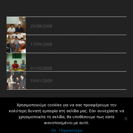
Recent Posts
Συνάντηση με Ε.Π.Σ.Χανίων
29/08/2008
Συνάντηση με Νομάρχη Χανίων
17/09/2008
Δελτίο Τύπου για συνάντηση με
Σ.Δ.Π.Ν.Χανίων
01/10/2008
Η βράβευση του Υφ.Αθλητισμού
19/01/2009
Recent Projects
Χρησιμοποιούμε cookies για να σας προσφέρουμε την
καλύτερη δυνατή εμπειρία στη σελίδα μας. Εάν συνεχίσετε να
χρησιμοποιείτε τη σελίδα, θα υποθέσουμε πως είστε
ικανοποιημένοι με αυτό.
Ok
Περισσότερα