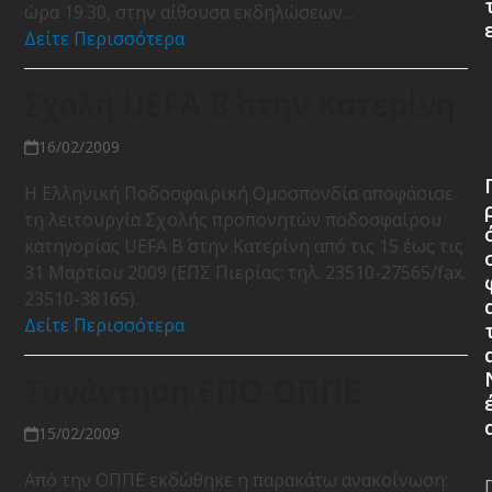
ώρα 19.30, στην αίθουσα εκδηλώσεων…
Δείτε Περισσότερα
Σχολή UEFA B΄ στην Κατερίνη
16/02/2009
Η Ελληνική Ποδοσφαιρική Ομοσπονδία αποφάσισε
τη λειτουργία Σχολής προπονητών ποδοσφαίρου
κατηγορίας UEFA Β΄ στην Κατερίνη από τις 15 έως τις
31 Μαρτίου 2009 (ΕΠΣ Πιερίας: τηλ. 23510-27565/fax.
23510-38165).
Δείτε Περισσότερα
Συνάντηση ΕΠΟ-ΟΠΠΕ
15/02/2009
Από την ΟΠΠΕ εκδώθηκε η παρακάτω ανακοίνωση: