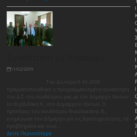
Ι
Συνάντηση με Δήμαρχο
Ι
11/02/2009
Την Δευτέρα 9-10-2009
Ι
πραγματοποιήθηκε η προγραμματισμένη συνάντηση
του Δ.Σ. του συνδέσμου μας με τον Δήμαρχο Χανίων
κο Βιρβιδάκη Κ., στο Δημαρχείο Χανίων. Ο
πρόεδρος του συνδέσμου Νικολακάκης Β.,
ενημέρωσε τον Δήμαρχο για τις δραστηριότητες, τα
προβλήματα και τους…
Ι
Δείτε Περισσότερα