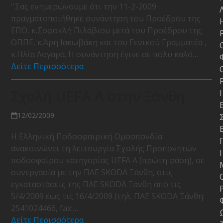
''Σας ενημερώνουμε ότι την 11-2-2009
πραγματοποιήθηκε συνάντηση του Προέδρου της
ΕΠΟ, κ.Σοφοκλή Πιλάβιου μετά του Προέδρου της
ΟΠΠΕ, κ.Άρη Ιακωβάκη και του Γενικού Γραμματέα ,
κ.Ηλία Λογαρά. Η συνάντηση έγινε σε πολύ καλό…
Δείτε Περισσότερα
Σχολή UEFA A΄ στην Ξάνθη
Ι
12/02/2009
Η Ελληνική Ποδοσφαιρική Ομοσπονδία
ανακοινώνει τη λειτουργία Σχολής Προπονητών
Ι
ποδοσφαίρου κατηγορίας UEFA Α΄ (πρώτη φάση), σε
συνεργασία με την ΠΑΕ SKODA Ξάνθη, στις
εγκαταστάσεις της ΠΑΕ SKODA Ξάνθη από τις
5/4/2009 έως τις 16/4/2009 (τηλ. ΠΑΕ SKODA Ξάνθη:
2541024466, fax:…
Δείτε Περισσότερα