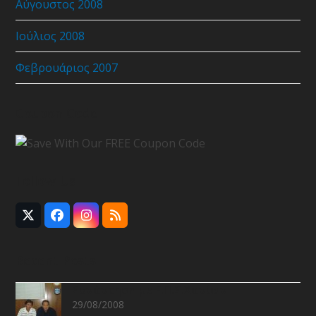
Αύγουστος 2008
Ιούλιος 2008
Φεβρουάριος 2007
Coupon Code
Follow Us
Twitter
Facebook
Instagram
RSS
(deprecated)
Recent Posts
Συνάντηση με Ε.Π.Σ.Χανίων
29/08/2008