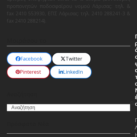
προπονητών ποδοσφαίρου νομού Λάρισας: τηλ. &
fax 2410 553930, ΕΠΣ Λάρισας: τηλ. 2410 288241-3 &
fax 2410 288214).
Μοιράσου το
Facebook
Twitter
Pinterest
LinkedIn
Αναζήτηση
Search
Πρόσφατα Νέα