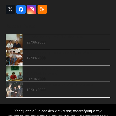
Twitter
Facebook
Instagram
RSS
(deprecated)
Recent Posts
Συνάντηση με Ε.Π.Σ.Χανίων
29/08/2008
Συνάντηση με Νομάρχη Χανίων
17/09/2008
Δελτίο Τύπου για συνάντηση με
Σ.Δ.Π.Ν.Χανίων
01/10/2008
Η βράβευση του Υφ.Αθλητισμού
19/01/2009
Recent Projects
Χρησιμοποιούμε cookies για να σας προσφέρουμε την