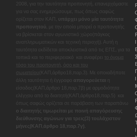
2008, για την ταυτότητα προπονητή, επανερχόμαστε
για να σας ενημερώσουμε, πως όπως σαφώς
ορίζεται στον ΚΑΠ,
υπάρχει μόνο μία ταυτότητα
προπονητού
, με την οποία μπορεί ο προπονητής
να βρίσκεται στον αγωνιστικό χώρο(πάγκος
Ι
αναπληρωματικών και τεχνική περιοχή). Αυτή η
ταυτότητα εκδίδεται αποκλειστικά από τις ΕΠΣ, για τα
τοπικά και το περιφερειακό
και αναφέρει
το όνομα
τόσο του προπονητή, όσο και του
σωματείου
(ΚΑΠ,άρθρο18,παρ.3). Με οποιαδήποτε
Ι
άλλη ταυτότητα ή έγγραφο
απαγορεύεται
η
είσοδος(ΚΑΠ,άρθρο 18,παρ.7β) με αρμοδιότητα
ελέγχου από το διαιτητή(ΚΑΠ,άρθρο18,παρ.5)
και
όπως σαφώς ορίζεται σε παράβαση των παραπάνω
ο διαιτητής τιμωρείται με ποινή απαγόρευσης
διεύθυνσης αγώνων για τρεις(3) τουλάχιστον
μήνες(ΚΑΠ,άρθρο 18,παρ.7γ).
Ι