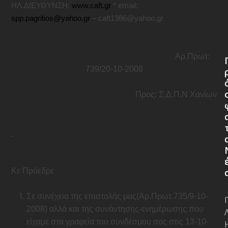
ΗΛ.ΔΙΕΥΘΥΝΣΗ:
www
.
caft
.
gr
*
email
:
spp
.
pagritios
@
yahoo
.
gr
–
caft
1986@
yahoo
.
gr
Αρ.Πρωτ:
739/20-10-2008
Προς: Σ.Δ.Π.Ν Χανίων
Κε Πρόεδρε
Σε συνέχεια της επιστολής μας(Αρ.Πρωτ.735/9-10-
2008) αλλά και της συνάντησης-ενημέρωσης που
είχαμε στα γραφεία του συνδέσμου σας στις 13-10-