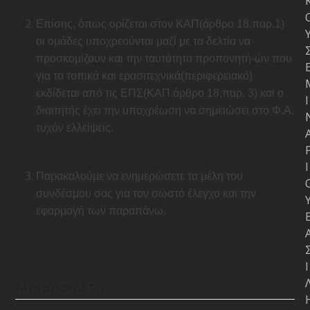
Επίσης, όπως ορίζεται στον ΚΑΠ(άρθρο 18,παρ.1)
οι ομάδες υποχρεούνται μαζί με τα δελτία να
προσκομίζουν και την ταυτότητα προπονητή-ών που
για τα τοπικά και ερασιτεχνικά(περιφερειακό)
εκδίδεται από τις ΕΠΣ(ΚΑΠ.άρθρο 18,παρ. 3) και ο
Ι
διαιτητής έχει την υποχρέωση να σημειώσει στο Φ.Α.
τυχόν ελλείψεις.
Ι
Παρακαλούμε να ενημερώσετε τα μέλη του
συνδέσμου σας για τον σωστό έλεγχο και την
εφαρμογή των παραπάνω.
Ι
Μοιράσου το