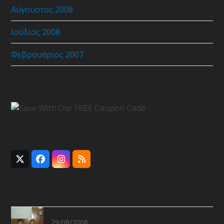
Αύγουστος 2008
Ιούλιος 2008
Φεβρουάριος 2007
Coupon Code
Follow Us
Twitter
Facebook
Instagram
RSS
(deprecated)
Recent Posts
Συνάντηση με Ε.Π.Σ.Χανίων
29/08/2008