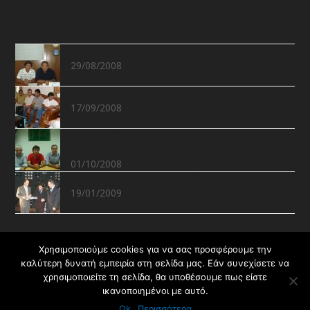
Recent Posts
Συνάντηση με Ε.Π.Σ.Χανίων
29/08/2008
Συνάντηση με Νομάρχη Χανίων
17/09/2008
Δελτίο Τύπου για συνάντηση με
Σ.Δ.Π.Ν.Χανίων
01/10/2008
Η βράβευση του Υφ.Αθλητισμού
19/01/2009
Recent Projects
Χρησιμοποιούμε cookies για να σας προσφέρουμε την
καλύτερη δυνατή εμπειρία στη σελίδα μας. Εάν συνεχίσετε να
χρησιμοποιείτε τη σελίδα, θα υποθέσουμε πως είστε
ικανοποιημένοι με αυτό.
Ok
Περισσότερα