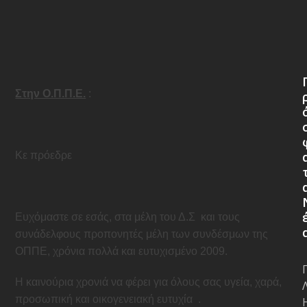
Στην Ο.Π.Π.Ε.
:
Κε πρόεδρε
Ευχόμαστε σε εσάς, στα μέλη του Δ.Σ
και τους
συνάδελφους προπονητές μέλη των συνδέσμων της
ΟΠΠΕ, χρόνια πολλά και ευτυχισμένο 2009.
Η καινούρια χρονιά να φέρει για όλους σας υγεία, χαρά,
προσωπική και οικογενειακή ευτυχία
.