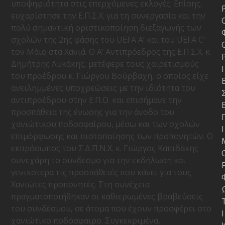
υποψηφιότητα στις επερχόμενες εκλογές. Επίσης,
ευχαρίστησε την Ε.Π.Σ.Χ. για τη συνεργασία και την
πολύ σημαντική οριστικοποίηση διεξαγωγής των
σχολών της 2
ης
φάσης του
UEFA
A
’ και του
UEFA
C
’
τον Μάιο στα Χανιά. Ο Α’ Αντιπρόεδρος της Ε.Π.Σ.Χ. κ.
Δημήτρης Λυκάκης, μετέφερε τους χαιρετισμούς
Ι
του προέδρου κ. Γιώργου Βούρβαχη, ο οποίος είχε
ανειλημμένες υποχρεώσεις με την ιδιότητα του
αντιπροέδρου στην Ε.Π.Ο. και επισήμανε την
προσπάθεια της ένωσης για την άνοδο του
χανιώτικου ποδοσφαίρου, μέσω και των σχολών
Ι
επιμόρφωσης και πιστοποίησης των προπονητών. Ο
εκπρόσωπος του Σ.Δ.Π.Ν.Χ. κ. Γιώργος Καπιδάκης
συνεχάρη το σύνδεσμο για την εκδήλωση και
γενικότερα τις προσπάθειές που κάνει για τους
Χανιώτες προπονητές. Στη συνέχεια
πραγματοποιήθηκαν οι καθιερωμένες βραβεύσεις
του συνδέσμου, σε άτομα που έχουν προσφέρει στο
Ι
χανιώτικο ποδόσφαιρο. Συγκεκριμένα,