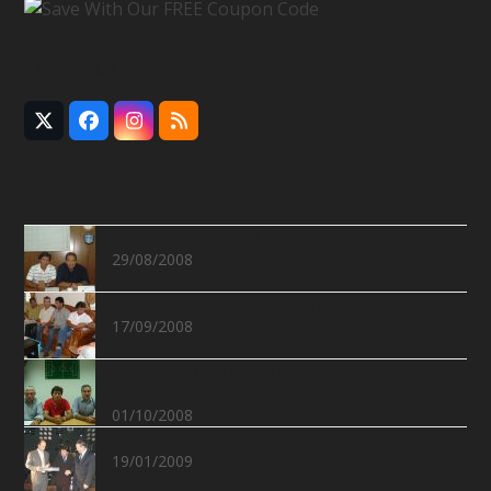
Follow Us
Twitter
Facebook
Instagram
RSS
(deprecated)
Recent Posts
Συνάντηση με Ε.Π.Σ.Χανίων
29/08/2008
Συνάντηση με Νομάρχη Χανίων
17/09/2008
Δελτίο Τύπου για συνάντηση με
Σ.Δ.Π.Ν.Χανίων
01/10/2008
Η βράβευση του Υφ.Αθλητισμού
19/01/2009