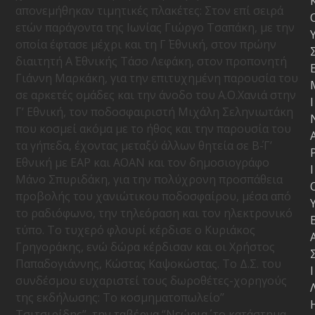
απονεμήθηκαν τιμητικές πλακέτες: Στον επί σειρά
ετών παράγοντα της Ιωνίας Γιώργο Τσαπάκη, με την
οποία έφτασε μέχρι και τη Γ΄ Εθνική, στον πρώην
διαιτητή Α΄ Εθνικής Τάσο Λεφάκη, στον προπονητή
Γιάννη Μαρκάκη, για την επιτυχημένη παρουσία του
σε αρκετές ομάδες και την άνοδο του Α.Ο.Χανιά στην
Ι
Γ’ Εθνική, τον ποδοσφαιριστή Μιχάλη Σεληνιωτάκη
που κοσμεί ακόμα με το ήθος και την παρουσία του
τα γήπεδα, έχοντας μεταξύ άλλων θητεία σε Β΄-Γ’
Εθνική με ΕΑΡ και ΑΟΑΝ και τον δημοσιογράφο
Ι
Μάνο Σπυριδάκη, για την πολύχρονη προσπάθεια
προβολής του χανιώτικου ποδοσφαίρου, μέσα από
το ραδιόφωνο, την τηλεόραση και τον ηλεκτρονικό
τύπο. Το τυχερό φλουρί κέρδισε ο Κυριάκος
Γρηγοράκης, ενώ δώρα κέρδισαν και οι Χρήστος
Παπαδογιάννης, Κώστας Καψοκώστας. Το Δ.Σ. του
Ι
συνδέσμου ευχαριστεί τους δωροθέτες-χορηγούς
της εκδήλωσης: Το κοσμηματοπωλείο’’
Τσιτσιρίδης’’, την ταβέρνα ‘’Νεώρια΄΄, το κατάστημα