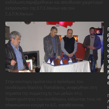
εκδήλωση παραβρέθηκαν και απεύθυναν χαιρετισμό
εκπρόσωποι της Ε.Π.Σ.Χανίων και του
Σ.Δ.Π.Ν.Χανίων.
Στην σύντομη ομιλία του ο πρόεδρος του
συνδέσμου Βασίλης Παπαδάκης, αναφέρθηκε στη
σημασία της συμμετοχής των μελών στις
δραστηριότητες του συνδέσμου, καλώντας τους να
πλαισιώσουν ενεργά το Δ.Σ., καταθέτοντας