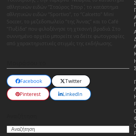
αθλητικών ειδών ‘’Σταύρος Σπορ΄΄ , το κατάστημα
αθλητικών ειδών ‘’
Sportivo
’’, το ‘’
Calcetto
’’
Mini
Soccer
, το μεζεδοπωλείο ‘’της Άννας’’ και το
Caf
é
‘’Πυξίδα’’ που φιλοξένησε τη χτεσινή βραδιά. Στο
συννημένο αρχείο μπορείτε να δείτε φωτογραφίες
από χαρακτηριστικές στιγμές της εκδήλωσης.
Μοιράσου το
Facebook
Twitter
Pinterest
LinkedIn
Αναζήτηση
Search