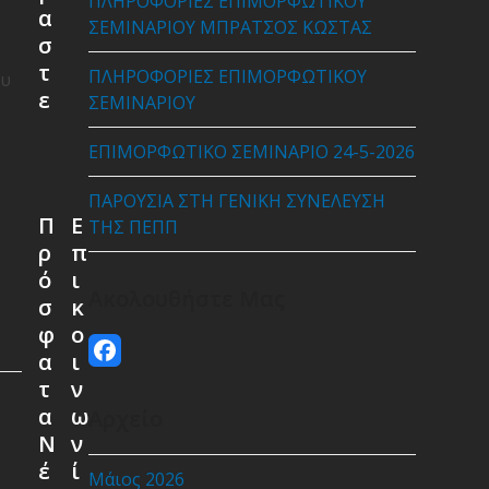
ΠΛΗΡΟΦΟΡΙΕΣ ΕΠΙΜΟΡΦΩΤΙΚΟΥ
α
ΣΕΜΙΝΑΡΙΟΥ ΜΠΡΑΤΣΟΣ ΚΩΣΤΑΣ
σ
τ
ΠΛΗΡΟΦΟΡΙΕΣ ΕΠΙΜΟΡΦΩΤΙΚΟΥ
ου
ε
ΣΕΜΙΝΑΡΙΟΥ
ΕΠΙΜΟΡΦΩΤΙΚΟ ΣΕΜΙΝΑΡΙΟ 24-5-2026
ΠΑΡΟΥΣΙΑ ΣΤΗ ΓΕΝΙΚΗ ΣΥΝΕΛΕΥΣΗ
Π
Ε
ΤΗΣ ΠΕΠΠ
ρ
π
ό
ι
Ακολουθήστε Μας
σ
κ
φ
ο
Facebook
α
ι
τ
ν
α
ω
Αρχείο
Ν
ν
έ
ί
Μάιος 2026