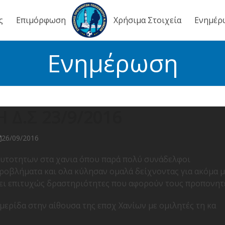
ς
Επιμόρφωση
Χρήσιμα Στοιχεία
Ενημέρ
Ενημέρωση
Δ.Σ 23/9/2016
26/09/2016
αυτοτητων στα χανια όπου παρά πολύ συνάδελφοι
ροβλήματα και ολα κύλησαν ομαλά δείχνοντας για ακόμα μ
ει επιτυχώς δραστηριότητες που αφορούν τους προπονητ
μερίδα στην αίθουσα της επσχ Χανίων με ομιλητές τη κα