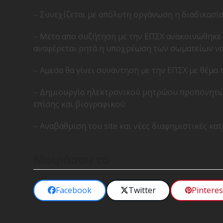
– Συνεχίζεται με απόλυτη οργάνωση η διαδικασί
– Μετα απο συζήτηση με την ΕΠΣΧ ανακοινώθηκε
αναφέρεται ρητά η υποχρέωση των σωματείων ν
– Αμεσα θα γίνει συνάντηση με την ΕΠΣΧ με θέμα
– Δημιουργία ηλεκτρονικού μητρώου προπονητών
επίσης και βιογραφικού.
– Αναβάθμιση του site και νέες διαφημιστικές κα
Μοιράσου το
Facebook
Twitter
Pinteres