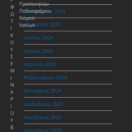
Ρ
Προπονητών
Φ
Ποδοσφαίρου
Σεπτέμβριος 2024
Ω
Νομού
Τ
Αύγουστος 2024
Χανίων
Ι
Κ
Ιούλιος 2024
Ο
Υ
Ιούνιος 2024
Σ
Ε
Απρίλιος 2024
Μ
Φεβρουάριος 2024
Ι
Ν
Ιανουάριος 2024
Α
Ρ
Δεκέμβριος 2023
Ι
Ο
Νοέμβριος 2023
Υ
Β
Οκτώβριος 2023