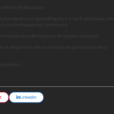
α έκδοσης βεβαιώσεων.
 η προκήρυξη των πρωταθλημάτων Α και Β κατηγορίας όπ
α έχουν διπλωματούχο προπονητή.
 τα παιδικά πρωταθλήματα και τα τμήματα υποδομής.
 με απαραίτητα ολα τα στοιχεία και φωτογραφία όπως
ταχωρήσεις.
t
LinkedIn