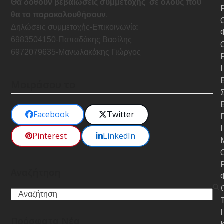
Θα δοθούν βεβαιώσεις συμμετοχής σε όλους που
θα το παρακολουθήσουν
.
Δηλώσεις συμμετοχής-Επικοινωνία:
6983504150-Παπαδάκης Βασίλης
6972079635-Μανωλακάκης Γιώργος
Ι
Μοιράσου το
Facebook
Twitter
Ι
Pinterest
LinkedIn
Αναζήτηση
Search
Ι
Πρόσφατα Νέα