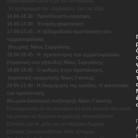
ποδοσφαίρου μέλη ή μη του συνδέσμου.
Το πρόγραμμα του
σεμιναρίου
έχει ως εξής:
16.00-16.30 : Προσέλευση-εγγραφές
16.30-17.00 : Έναρξη-χαιρετισμοί
17.00-17.45 : Η εβδομαδιαία προπόνηση του
τερματοφύλακα,
(θεωρία), Νίκος Σαργκάνης
18.00-18.45 : Η
προπόνηση του τερματοφύλακα,
(πρακτική στο γήπεδο), Νίκος Σαργκάνης
19.00-19.45 : Ο ρυθμός στην προπόνηση,
(πρακτική εφαρμογή), Νίκος Γκουλής
20.00-21.00 : Η διαχείρηση της ομάδας- Η φιλοσοφία
του προπονητή,
(θεωρία-διαλογική συζήτηση), Νίκος Γκουλής
Επισημαίνεται ότι το σεμινάριο θα είναι ανοικτό στο κοινό
και μπορεί να δηλώσει συμμετοχή οποιοσδήποτε.
Είσοδος για τα μέλη του συνδέσμου δωρεάν.
Είσοδος για οποινδήποτε άλλο 10 ευρώ.