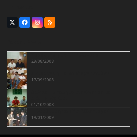
Follow Us
Twitter
Facebook
Instagram
RSS
(deprecated)
Recent Posts
Συνάντηση με Ε.Π.Σ.Χανίων
29/08/2008
Συνάντηση με Νομάρχη Χανίων
17/09/2008
Δελτίο Τύπου για συνάντηση με
Σ.Δ.Π.Ν.Χανίων
01/10/2008
Η βράβευση του Υφ.Αθλητισμού
19/01/2009