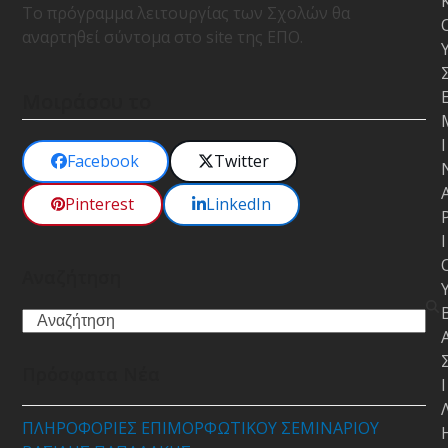
Το πρόγραμμα λειτουργίας των Σχολών θα
αναρτηθεί σύντομα στο site της ΕΠΟ.
Μοιράσου το
Ι
Facebook
Twitter
Pinterest
LinkedIn
Ι
Αναζήτηση
Search
Πρόσφατα Νέα
Ι
ΠΛΗΡΟΦΟΡΙΕΣ ΕΠΙΜΟΡΦΩΤΙΚΟΥ ΣΕΜΙΝΑΡΙΟΥ