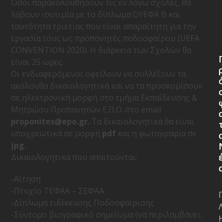
Όσοι παρακολουθήσουν τις εν λόγω σχολές, θα
λάβουν ισοτιμία με το δίπλωμα ΟΥΕΦΑ Β και
ταυτότητα τριετίας που είναι απαραίτητη για την
εργασία τους ως προπονητές ποδοσφαίρου (UEFA
CONVENTION 2020). Η διάρκεια των Σχολών θα
είναι 25 ώρες.
Οι ενδιαφερόμενοι οφείλουν να συλλέξουν τα
ακόλουθα δικαιολογητικά και να τα προσκομίσουν
σε ηλεκτρονική μορφή στο τμήμα Εκπαίδευσης &
Μητρώου Προπονητών Ε.Π.Ο. στο email
proponites@epo.gr.
Τα δικαιολογητικά θα είναι
υποχρεωτικά σε μορφή
pdf
και η φωτογραφία σε
jpg.
Δικαιολογητικά που απαιτούνται:
-Αίτηση
-Πτυχίο ΤΕΦΑΑ – ΣΕΦΑΑ
-Δίπλωμα ειδίκευσης Ποδοσφαίρισης
-Σύντομο βιογραφικό σημείωμα (να περιλαμβάνει: