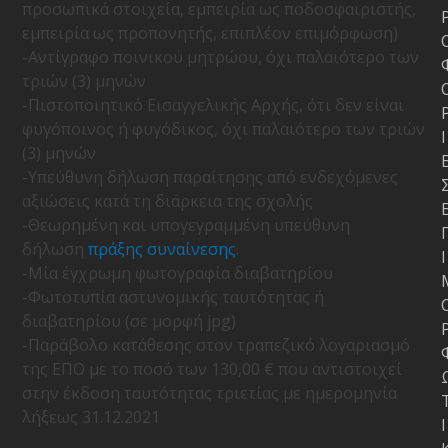
προσωπικά στοιχεία, εμπειρία ως ποδοσφαιριστής,
εμπειρία ως προπονητής, επιπλέον επιμόρφωση)
-Αντίγραφο ποινικού μητρώου, όχι παλαιότερο των
τριών (3) μηνών
-Πιστοποιητικό Εισαγγελικής Αρχής, ότι δεν είναι
φυγόποινος ή φυγόδικος, όχι παλαιότερο των τριών
Ι
(3) μηνών
-Υπεύθυνη δήλωση παραίτησης από ενδεχόμενες
αξιώσεις κατά τη διάρκεια της σχολής
-Θεωρημένη και υπογεγραμμένη υπεύθυνη
δήλωση
πράξης συναίνεσης
.
Ι
-Μία έγχρωμη φωτογραφία διαβατηρίου
-Φωτοτυπία αστυνομικής ταυτότητας ή
διαβατηρίου (σε μορφή jpg)
-Παράβολο κατάθεσης στον τραπεζικό λογαριασμό
της ΕΠΟ με το ποσό των 130,00 € που αντιστοιχεί
στην έκδοση ταυτότητας τριετίας με ημερομηνία
λήξεως 31.12.2021
Ι