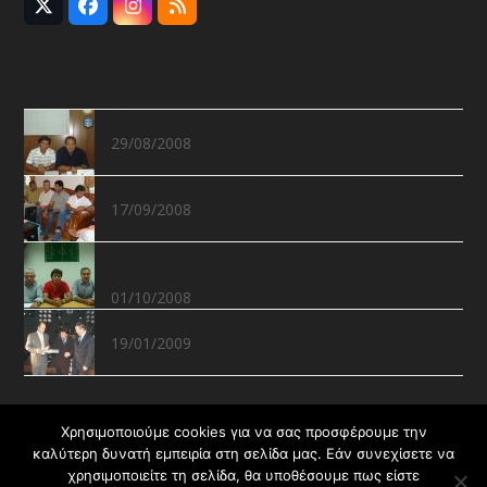
Twitter
Facebook
Instagram
RSS
(deprecated)
Recent Posts
Συνάντηση με Ε.Π.Σ.Χανίων
29/08/2008
Συνάντηση με Νομάρχη Χανίων
17/09/2008
Δελτίο Τύπου για συνάντηση με
Σ.Δ.Π.Ν.Χανίων
01/10/2008
Η βράβευση του Υφ.Αθλητισμού
19/01/2009
Recent Projects
Χρησιμοποιούμε cookies για να σας προσφέρουμε την
καλύτερη δυνατή εμπειρία στη σελίδα μας. Εάν συνεχίσετε να
χρησιμοποιείτε τη σελίδα, θα υποθέσουμε πως είστε