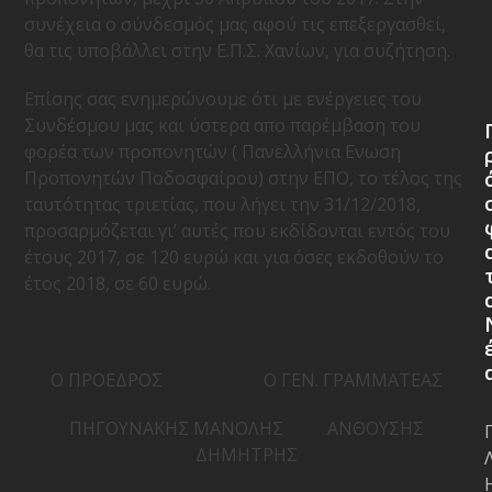
συνέχεια ο σύνδεσμός μας αφού τις επεξεργασθεί,
θα τις υποβάλλει στην Ε.Π.Σ. Χανίων, για συζήτηση.
Επίσης σας ενημερώνουμε ότι με ενέργειες του
Συνδέσμου μας και ύστερα απο παρέμβαση του
φορέα των προπονητών ( Πανελλήνια Ενωση
Προπονητών Ποδοσφαίρου) στην ΕΠΟ, το τέλος της
ταυτότητας τριετίας, που λήγει την 31/12/2018,
προσαρμόζεται γι’ αυτές που εκδίδονται εντός του
έτους 2017, σε 120 ευρώ και για όσες εκδοθούν το
έτος 2018, σε 60 ευρώ.
Ο ΠΡΟΕΔΡΟΣ Ο ΓΕΝ. ΓΡΑΜΜΑΤΕΑΣ
ΠΗΓΟΥΝΑΚΗΣ ΜΑΝΟΛΗΣ ΑΝΘΟΥΣΗΣ
ΔΗΜΗΤΡΗΣ