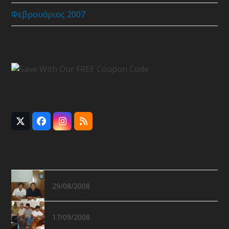
Φεβρουάριος 2007
Coupon Code
Follow Us
Twitter
Facebook
Instagram
RSS
(deprecated)
Recent Posts
Συνάντηση με Ε.Π.Σ.Χανίων
29/08/2008
Συνάντηση με Νομάρχη Χανίων
17/09/2008