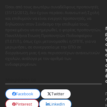
Όσοι από τους ανωτέρω συναδέλφους προπονητές
(31/12/2012), δεν έχουν περάσει Ανανεωτική Σχολή
και επιθυμούν να είναι ενεργοί προπονητές, να
δηλώσουν στον Σύνδεσμο την επιθυμία τους,
προκειμένου να ενημερωθεί, ο φορέας προπονητών,
Πανελλήνια Ένωση Προπονητών Ποδοσφαίρου
(Π.Ε.Π.Π.), όπως έχει μετονομασθεί η ΟΠΠΕ, για να
μεριμνήσει, σε συνεργασία με την ΕΠΟ σε
διοργάνωση μιας ή και περισσοτέρων ανανεωτικών
σχολών, ανάλογα με τον αριθμό των
ενδιαφερομένων.
Μοιράσου το
Facebook
Twitter
Pinterest
LinkedIn