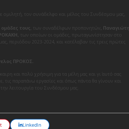
ε ομιλητή, τον συνάδελφο και μέλος του Συνδέσμου μας,
ς ομάδες τους
, των συναδέλφων προπονητών
, Παναγιώτ
ΡΟΚΑΚΗ,
των οποίων οι ομάδες, πρωταγωνίστησαν στο
ας, περιόδου 2023-2024, και κατέλαβαν τις τρεις πρώτες
γελος ΠΡΟΚΟΣ.
αιρη και πολύ χρήσιμη για τα μέλη μας και γι΄ αυτό σας
, τις παραπάνω εργασίες και όπως πάντα θα γίνουν και
 την λειτουργία του Συνδέσμου μας.
t
LinkedIn