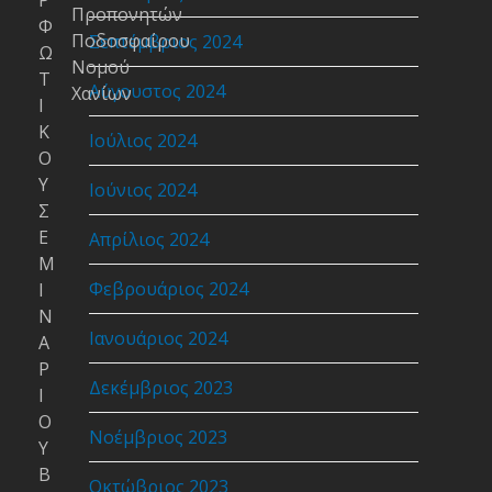
Ρ
Προπονητών
Φ
Ποδοσφαίρου
Σεπτέμβριος 2024
Ω
Νομού
Τ
Αύγουστος 2024
Χανίων
Ι
Κ
Ιούλιος 2024
Ο
Υ
Ιούνιος 2024
Σ
Ε
Απρίλιος 2024
Μ
Φεβρουάριος 2024
Ι
Ν
Ιανουάριος 2024
Α
Ρ
Δεκέμβριος 2023
Ι
Ο
Νοέμβριος 2023
Υ
Β
Οκτώβριος 2023