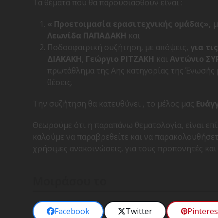
Τα θέματα που θα παρουσιασθούν είναι :
« Προετοιμασία ερασιτεχνικής ομάδας»,
μ
Λεωνίδα ΠΑΠΑΔΑΚΗ
και
Ποδοσφαιρική συζήτηση, με απόψεις,
για τι
ΔΙΑΚΑΚΗ
,
Γεώργιο ΡΙΤΖΑΚΗ
και
Αντώνιο ΣΥ
πρωτάθλημα της Αης κατηγορίας της Ένωσής μ
θέσεις.
Την συζήτηση θα κατευθύνει , το μέλος μας
Ευάγ
Θεωρούμε ότι η παραπάνω θεματολογία, είναι επίκ
καλούμε να παραβρεθείτε και να παρακολουθήσετε
χρήσιμες ανακοινώσεις, για τους προπονητές και
Μοιράσου το
Facebook
Twitter
Pinteres