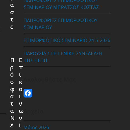
ΠΛΗΡΟΦΟΡΙΕΣ ΕΠΙΜΟΡΦΩΤΙΚΟΥ
α
ΣΕΜΙΝΑΡΙΟΥ ΜΠΡΑΤΣΟΣ ΚΩΣΤΑΣ
σ
τ
ΠΛΗΡΟΦΟΡΙΕΣ ΕΠΙΜΟΡΦΩΤΙΚΟΥ
ε
ΣΕΜΙΝΑΡΙΟΥ
η
ΕΠΙΜΟΡΦΩΤΙΚΟ ΣΕΜΙΝΑΡΙΟ 24-5-2026
ΠΑΡΟΥΣΙΑ ΣΤΗ ΓΕΝΙΚΗ ΣΥΝΕΛΕΥΣΗ
Π
Ε
ΤΗΣ ΠΕΠΠ
ρ
π
ό
ι
Ακολουθήστε Μας
σ
κ
φ
ο
Facebook
α
ι
τ
ν
α
ω
Αρχείο
Ν
ν
έ
ί
Μάιος 2026