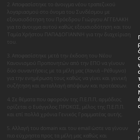
2. Αποφασίστηκε το άνοιγμα νέου τραπεζικού
λογαριασμού στο όνομα του Συνδέσμου με
εξουσιοδότηση του Πρόεδρου Γιώργου ΑΓΓΕΛΑΚΗ
για το άνοιγμα αυτού καθώς εξουσιοδότηση και του
Ταμία Χρήστου ΠΑΠΑΔΟΓΙΑΝΝΗ για την διαχείριση
του.
3. Αποφασίστηκε μετά την έκδοση του Νέου
Κανονισμού Προπονητών από την ΕΠΟ να γίνουν
δύο συναντήσεις με τα μέλη μας (Χανιά –Ρέθυμνο)
για την ενημέρωση τους καθώς να γίνει και γενική
συζήτηση και ανταλλαγή απόψεων και προτάσεων.
4. Σε θέματα που αφορούν της Π.Ε.Π.Π, αρμόδιος
ορίζεται ο Ευάγγελος ΠΡΟΚΟΣ, μέλος της Π.Ε.Π.Π.
και επί πολλά χρόνια Γενικός Γραμματέας αυτής.
5. Αλλαγή του domain και του email ώστε να γίνουν
πιο εύχρηστα προς τα μέλη μας καθώς και