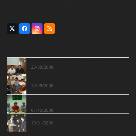
Follow Us
Twitter
Facebook
Instagram
RSS
(deprecated)
Recent Posts
Συνάντηση με Ε.Π.Σ.Χανίων
29/08/2008
Συνάντηση με Νομάρχη Χανίων
17/09/2008
Δελτίο Τύπου για συνάντηση με
Σ.Δ.Π.Ν.Χανίων
01/10/2008
Η βράβευση του Υφ.Αθλητισμού
19/01/2009