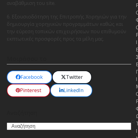
αναβάθμιση του site.
6. Εξουσιοδότηση της Επιτροπής Χορηγιών για την
δημιουργία χορηγικών προγραμμάτων καθώς και
την εύρεση τοπικών επιχειρήσεων που επιθυμούν
εκπτωτικές προσφορές προς τα μέλη μας.
Ι
Μοιράσου το
Facebook
Twitter
Ι
Pinterest
LinkedIn
Αναζήτηση
Search
Ι