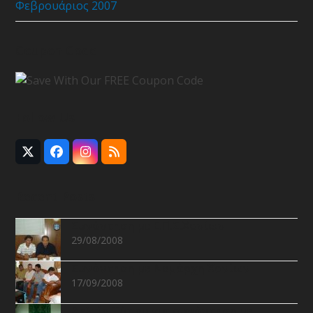
Φεβρουάριος 2007
Coupon Code
Follow Us
Twitter
Facebook
Instagram
RSS
(deprecated)
Recent Posts
Συνάντηση με Ε.Π.Σ.Χανίων
29/08/2008
Συνάντηση με Νομάρχη Χανίων
17/09/2008
Δελτίο Τύπου για συνάντηση με