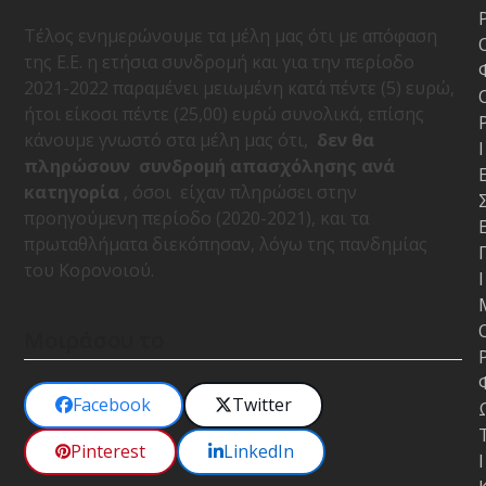
Τέλος ενημερώνουμε τα μέλη μας ότι με απόφαση
της Ε.Ε. η ετήσια συνδρομή και για την περίοδο
2021-2022 παραμένει μειωμένη κατά πέντε (5) ευρώ,
ήτοι είκοσι πέντε (25,00) ευρώ συνολικά, επίσης
κάνουμε γνωστό στα μέλη μας ότι,
δεν θα
Ι
πληρώσουν συνδρομή απασχόλησης ανά
κατηγορία
, όσοι είχαν πληρώσει στην
προηγούμενη περίοδο (2020-2021), και τα
πρωταθλήματα διεκόπησαν, λόγω της πανδημίας
του Κορονοιού.
Ι
Μοιράσου το
Facebook
Twitter
Pinterest
LinkedIn
Ι