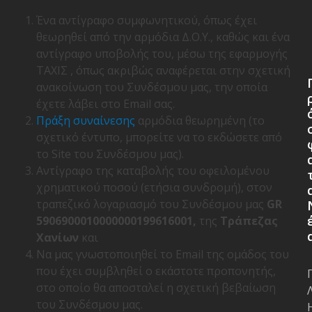
Ένα αντίγραφο συμφωνητικού, όπως έχει
θεωρηθεί από την αρμόδια Δ.Ο.Υ., καθώς και ένα
αντίγραφο υποβολής του, μέσω της εφαρμογής
ΤΑΧΙΣ , όπως ακριβώς αναφέρεται στην σχετική
ανακοίνωση του Συνδέσμου μας, την οποία
έχετε λάβει στο Email σας.
Πράξη συναίνεσης
αρμόδια θεωρημένη (το
σχετικό έντυπο, μπορείτε να το εκδώσετε από
το Site του Συνδέσμου μας).
Αντίγραφο της καταβολής του οφειλομένου
χρηματικού ποσού (ετήσια συνδρομή), στον
τραπεζικό λογαριασμό του Συνδέσμου μας
GR
5906900010000000199616001,
της
Τράπεζας
Χανίων
και
Να μας γνωστοποιηθεί το Email της ομάδος του
που έχει συμβληθεί ο εκάστοτε προπονητής,
στο οποίο θα αποσταλεί η σχετική βεβαίωση
του Συνδέσμου μας.