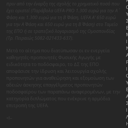
πριν από την έναρξη της σχολής το χρηματικό ποσό που
έχει οριστεί (Παράβολα UEFA-PRO 1.300 ευρώ για την Α΄
Φάση και 1.300 ευρώ για τη Β΄ Φάση, UEFA A’ 650 ευρώ
για την Α΄ Φάση και 650 ευρώ για τη Β΄ Φάση) στο Ταμείο
της ΕΠΟ ή σε τραπεζικό λογαριασμό της Ομοσπονδίας
(Τρ. Πειραιώς 5082-021433-637).
Ι
Μετά το αίτημα που διατύπωσαν οι εν ενεργεία
καθηγητές-προπονητές Φυσικής Αγωγής με
ειδικότητα το ποδόσφαιρο, το ΔΣ της ΕΠΟ
Ι
αποφάσισε την ίδρυση και λειτουργία σχολής
προπονητών για αναθεώρηση και εξομοίωση των
αδειών άσκησης επαγγέλματος προπονητών
ποδοσφαίρου των παραπάνω αναφερομένων, με την
κατηγορία διπλώματος που ενέκρινε η αρμόδια
επιτροπή της UEFA.
Ι
<!–