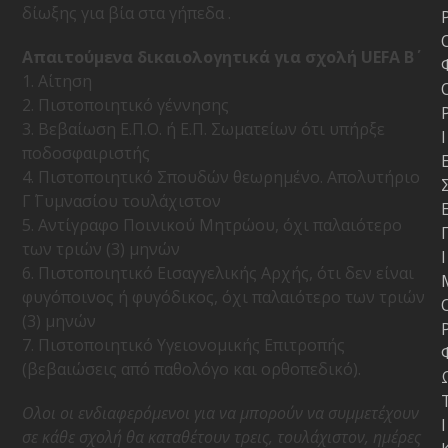
δίωξης για βία στα γήπεδα .
Aπαιτούμενα δικαιολογητικά για σχολή UEFA B΄
1. Αίτηση
2. Πιστοποιητικό γέννησης
3. Βεβαίωση Ε.Π.Ο. ή Ε.Π. Σωματείων ότι υπήρξε
Ι
ποδοσφαιριστής
4. Πιστοποιητικό Σπουδών θεωρημένο. Απολυτήριο
Γ΄ Γυμνασίου τουλάχιστον
5. Αντίγραφο Ποινικού Μητρώου, όχι παλαιότερο
των τριών (3) μηνών
Ι
6. Πιστοποιητικό Εισαγγελικής Αρχής, ότι δεν είναι
φυγόποινος ή φυγόδικος, όχι παλαιότερο των τριών
(3) μηνών
7. Πιστοποιητικό Υγειονομικής Επιτροπής
(βεβαιώσεις από παθολόγο και ορθοπεδικό).
Ολοι οι ενδιαφερόμενοι για να μπορούν να συμμετέχουν
Ι
σε κάθε σχολή θα καταθέτουν τρεις, τουλάχιστον, ημέρες