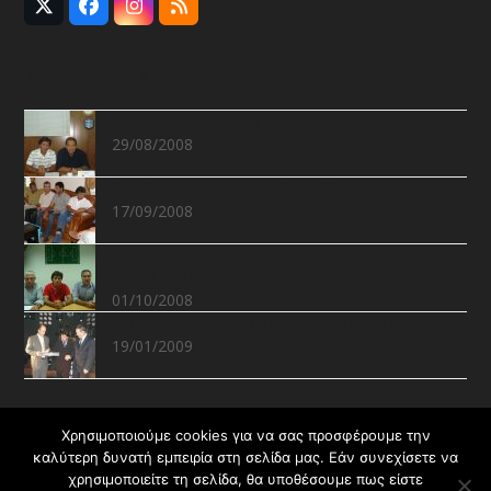
Twitter
Facebook
Instagram
RSS
(deprecated)
Recent Posts
Συνάντηση με Ε.Π.Σ.Χανίων
29/08/2008
Συνάντηση με Νομάρχη Χανίων
17/09/2008
Δελτίο Τύπου για συνάντηση με
Σ.Δ.Π.Ν.Χανίων
01/10/2008
Η βράβευση του Υφ.Αθλητισμού
19/01/2009
Recent Projects
Χρησιμοποιούμε cookies για να σας προσφέρουμε την
καλύτερη δυνατή εμπειρία στη σελίδα μας. Εάν συνεχίσετε να
χρησιμοποιείτε τη σελίδα, θα υποθέσουμε πως είστε