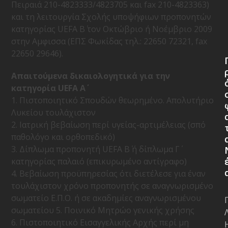
Πειραιά 210-4823333/4823705 και fax 210-4823363)
και τη λειτουργία Σχολής υποψήφιων προπονητών
κατηγορίας UEFA Β΄ τον Οκτώβριο ή Νοέμβριο 2009
στην Αμφισσα (ΕΠΣ Φωκίδας τηλ.: 22650 72321, fax
22650 29646).
Aπαιτούμενα δικαιολογητικά για την
κατηγορία UEFA Α΄
1. Πιστοποιητικό Σπουδών θεωρημένο. Απολυτήριο
Λυκείου τουλάχιστον
2. Ιατρική βεβαίωση περί υγείας-αρτιμέλειας (σπό
παθολόγο και ορθοπεδικό)
3. Δίπλωμα προπονητή UEFA Β΄ ή δίπλωμα Γ΄
κατηγορίας παλαιό (επικυρωμένο αντίγραφο)
4. Βεβαίωση προϋπηρεσίας ότι διετέλεσε για έναν
τουλάχιστον χρόνο προπονητής σε αναγνωρισμένο
σωματείο Ε.Π.Ο. ή σε ακαδημίες αναγνωρισμένου
σωματείου 5. Ποινικό Μητρώο γενικής χρήσης
6. Πιστοποιητικό Εισαγγελικής Αρχής περί μη