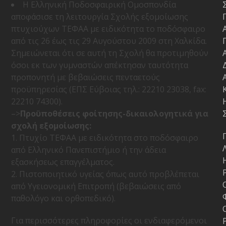
Η Ελληνική Ποδοσφαιρική Ομοσπονδία
αποφάσισε τη λειτουργία Σχολής εξομοίωσης
πτυχιούχων ΤΕΦΑΑ με ειδικότητα το ποδόσφαιρο
από τις 26 έως τις 29 Αυγούστου 2009 στη Χαλκίδα.
Σημειώνεται ότι σε αυτή τη Σχολή θα προτιμηθούν
όσοι εκ των γυμναστών απέκτησαν ταυτότητα
προπονητή με βεβαιώσεις πενταετούς
προϋπηρεσίας (ΕΠΣ Εύβοιας τηλ.: 22210 23038, fax:
22210 74300).
–>
Προϋποθέσεις φοίτησης-δικαιολογητικά για
σχολή εξομοίωσης:
1. Πτυχίο ΤΕΦΑΑ με ειδικότητα στο ποδόσφαιρο
από Ελληνικό Πανεπιστήμιο ή την άδεια
εξασκήσεως επαγγέλματος.
2. Πιστοποιητικό υγείας όπως αυτό προβλέπεται
από Υγειονομική Επιτροπή (βεβαιώσεις από
παθολόγο και ορθοπεδικό).
Για περισσότερες πληροφορίες οι ενδιαφερόμενοι