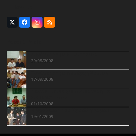
Follow Us
Twitter
Facebook
Instagram
RSS
(deprecated)
Recent Posts
Συνάντηση με Ε.Π.Σ.Χανίων
29/08/2008
Συνάντηση με Νομάρχη Χανίων
17/09/2008
Δελτίο Τύπου για συνάντηση με
Σ.Δ.Π.Ν.Χανίων
01/10/2008
Η βράβευση του Υφ.Αθλητισμού
19/01/2009