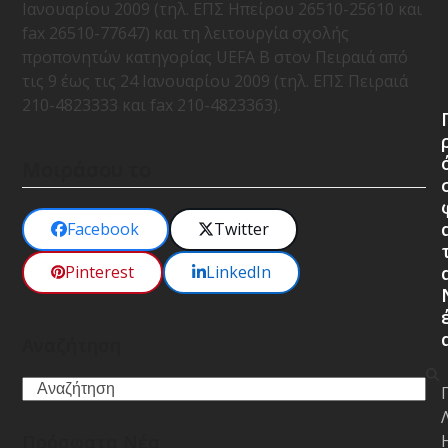
Ιανουαρίου 2009 (τηλ. ΕΠΣ Ηπείρου 26510-25610 και
fax 26510-77647) και τη λειτουργία σχολής
προπονητών κατηγορίας UEFA Β στον Πειραιά από
τις 9 έως τις 24 Ιανουαρίου 2009 (τηλ. ΕΠΣ Πειραιά
210-4823333 και fax 210-4823363).
Μοιράσου το
Facebook
Twitter
Pinterest
LinkedIn
Αναζήτηση
Search
Πρόσφατα Νέα