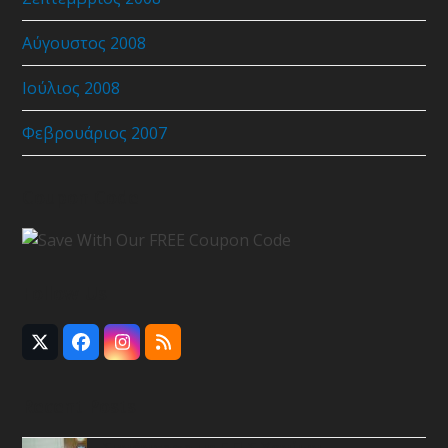
Αύγουστος 2008
Ιούλιος 2008
Φεβρουάριος 2007
Coupon Code
Follow Us
Twitter
Facebook
Instagram
RSS
(deprecated)
Recent Posts
Συνάντηση με Ε.Π.Σ.Χανίων