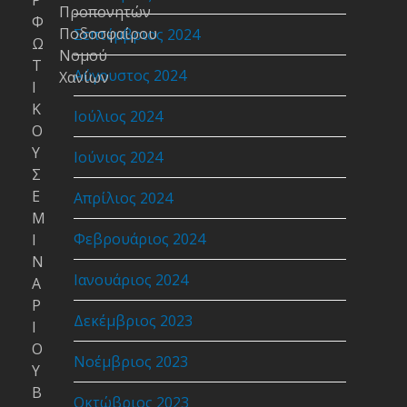
Ρ
Προπονητών
Φ
Ποδοσφαίρου
Σεπτέμβριος 2024
Ω
Νομού
Τ
Αύγουστος 2024
Χανίων
Ι
Κ
Ιούλιος 2024
Ο
Υ
Ιούνιος 2024
Σ
Ε
Απρίλιος 2024
Μ
Φεβρουάριος 2024
Ι
Ν
Ιανουάριος 2024
Α
Ρ
Δεκέμβριος 2023
Ι
Ο
Νοέμβριος 2023
Υ
Β
Οκτώβριος 2023