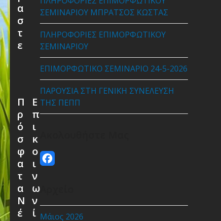
ΠΛΗΡΟΦΟΡΙΕΣ ΕΠΙΜΟΡΦΩΤΙΚΟΥ
α
ΣΕΜΙΝΑΡΙΟΥ ΜΠΡΑΤΣΟΣ ΚΩΣΤΑΣ
σ
τ
ΠΛΗΡΟΦΟΡΙΕΣ ΕΠΙΜΟΡΦΩΤΙΚΟΥ
ε
ΣΕΜΙΝΑΡΙΟΥ
ΕΠΙΜΟΡΦΩΤΙΚΟ ΣΕΜΙΝΑΡΙΟ 24-5-2026
ΠΑΡΟΥΣΙΑ ΣΤΗ ΓΕΝΙΚΗ ΣΥΝΕΛΕΥΣΗ
Π
Ε
ΤΗΣ ΠΕΠΠ
ρ
π
ό
ι
Ακολουθήστε Μας
σ
κ
φ
ο
Facebook
α
ι
τ
ν
α
ω
Αρχείο
Ν
ν
έ
ί
Μάιος 2026