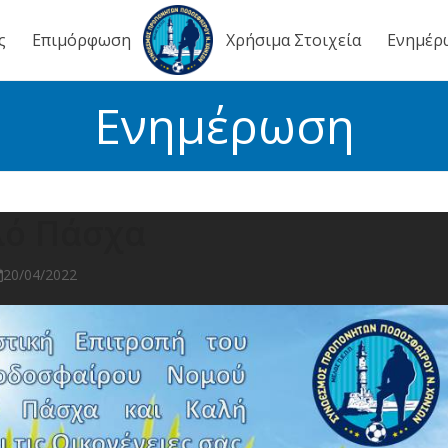
ς
Επιμόρφωση
Χρήσιμα Στοιχεία
Ενημέρ
Ενημέρωση
λό Πάσχα
20/04/2022