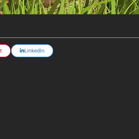
t
LinkedIn