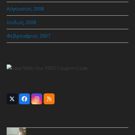
Αύγουστος 2008
Ιούλιος 2008
Φεβρουάριος 2007
Coupon Code
Follow Us
Twitter
Facebook
Instagram
RSS
(deprecated)
Recent Posts
Συνάντηση με Ε.Π.Σ.Χανίων