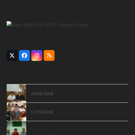
Coupon Code
Follow Us
Twitter
Facebook
Instagram
RSS
(deprecated)
Recent Posts
Συνάντηση με Ε.Π.Σ.Χανίων
29/08/2008
Συνάντηση με Νομάρχη Χανίων
17/09/2008
Δελτίο Τύπου για συνάντηση με
Σ.Δ.Π.Ν.Χανίων