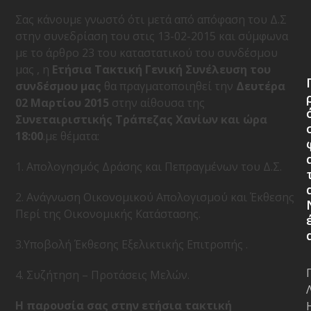
Σας κάνουμε γνωστό ότι μετά από απόφαση του Δ.Σ
στην συνεδρίαση του στις 13-02-2015 και σύμφωνα
με το άρθρο 23 του καταστατικού του συνδέσμου
μας , η
Ετήσια Τακτική Γενική Συνέλευση του
συνδέσμου μας
θα πραγματοποιηθεί την
Δευτέρα
02 Mαρτίου 2015
στην αίθουσα της
Συνεταιριστικής Τράπεζας Χανίων και ώρα
18:00
.με θέματα:
1. Απολογησμός Δράσης και Πεπραγμένων του Δ.Σ.
2. Ανάγνωση Οικονομικού Απολογισμού και Έκθεσης
Περί της Οικονομικής Κατάστασης.
3.Υποβολή Έκθεσης Εξελικτικής Επιτροπής .
4. Συζήτηση – Προτάσεις Μελών.
Η παρουσία σας στην ετήσια τακτική