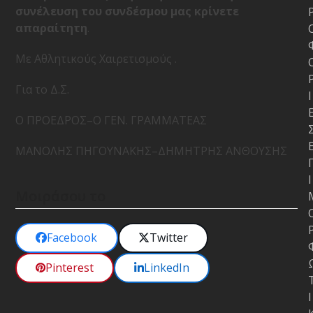
συνέλευση του συνδέσμου μας κρίνετε
απαραίτητη
.
Με Αθλητικούς Χαιρετισμούς
.
Για το Δ.Σ.
Ι
Ο ΠΡΟΕΔΡΟΣ–Ο ΓΕΝ. ΓΡΑΜΜΑΤΕΑΣ
ΜΑΝΟΛΗΣ ΠΗΓΟΥΝΑΚΗΣ–ΔΗΜΗΤΡΗΣ ΑΝΘΟΥΣΗΣ
Ι
Μοιράσου το
Facebook
Twitter
Pinterest
LinkedIn
Ι