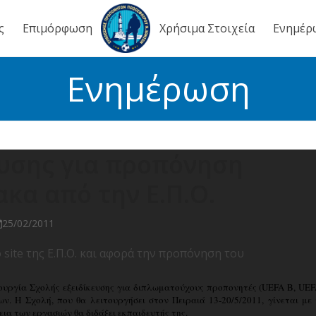
ς
Επιμόρφωση
Χρήσιμα Στοιχεία
Ενημέρ
Ενημέρωση
ευσης για προπόνηση
κα από την Ε.Π.Ο.
25/02/2011
ite της Ε.Π.Ο. και αφορά την προπόνηση του
υργία Σχολής εξειδίκευσης για διπλωματούχους προπονητές (UEFA Β, UE
. Η Σχολή, που θα λειτουργήσει στον Πειραιά 13-20/5/2011, γίνεται με
εια των εργασιών θα διδάξει εκπαιδευτής της.