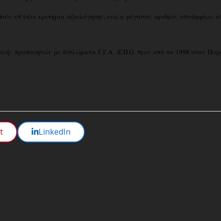
θούν υπ’όψιν κριτήρια αξιολόγησης, ενώ ο μέγιστος αριθμός υποψηφίων, 
λής προπονητών με διπλώματα Γ.Γ.Α. -Ε.Π.Ο. πριν από το 1998 στον Πει
t
LinkedIn