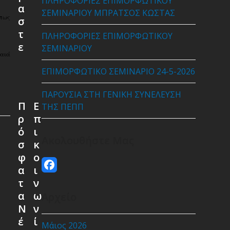
ΠΛΗΡΟΦΟΡΙΕΣ ΕΠΙΜΟΡΦΩΤΙΚΟΥ
α
ΣΕΜΙΝΑΡΙΟΥ ΜΠΡΑΤΣΟΣ ΚΩΣΤΑΣ
όπως
σ
τ
ΠΛΗΡΟΦΟΡΙΕΣ ΕΠΙΜΟΡΦΩΤΙΚΟΥ
ε
ΣΕΜΙΝΑΡΙΟΥ
ραιά
ΕΠΙΜΟΡΦΩΤΙΚΟ ΣΕΜΙΝΑΡΙΟ 24-5-2026
ΠΑΡΟΥΣΙΑ ΣΤΗ ΓΕΝΙΚΗ ΣΥΝΕΛΕΥΣΗ
Π
Ε
ΤΗΣ ΠΕΠΠ
ρ
π
ό
ι
Ακολουθήστε Μας
σ
κ
φ
ο
Facebook
α
ι
τ
ν
α
ω
Αρχείο
Ν
ν
έ
ί
Μάιος 2026