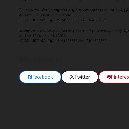
Σημειώνεται ότι θα τηρηθεί σειρά προτεραιότητας και θα ληφ
όρισε η FIFA, θα είναι 30 άτομα.
(Ε.Π.Σ. ΠΕΙΡΑΙΑ: Τηλ.: 2104823333 /fax: 2104823363.
Επίσης, αποφασίστηκε η λειτουργία της 7
ης
Αναθεωρητικής Σχο
από τις 12 έως τις 14.5.2011.
(Ε.Π.Σ. ΠΕΙΡΑΙΑ: Τηλ.: 2104823333 /fax: 2104823363.
Μοιράσου το
Facebook
Twitter
Pinteres