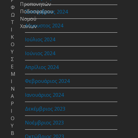
Ρ
Προπονητών
Φ
Ποδοσφαίρου
Σεπτέμβριος 2024
Ω
Νομού
Τ
Αύγουστος 2024
Χανίων
Ι
Κ
Ιούλιος 2024
Ο
Υ
Ιούνιος 2024
Σ
Ε
Απρίλιος 2024
Μ
Φεβρουάριος 2024
Ι
Ν
Ιανουάριος 2024
Α
Ρ
Δεκέμβριος 2023
Ι
Ο
Νοέμβριος 2023
Υ
Β
Οκτώβριος 2023