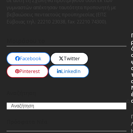
σε αυτή τη Σχολή θα προτιμηθούν όσοι εκ των
γυμναστών απέκτησαν ταυτότητα προπονητή με
βεβαιώσεις πενταετούς προϋπηρεσίας (ΕΠΣ
Εύβοιας τηλ.: 22210 23038, fax: 22210 74300).
Μοιράσου το
Facebook
Twitter
Pinterest
LinkedIn
Αναζήτηση
Search
Πρόσφατα Νέα