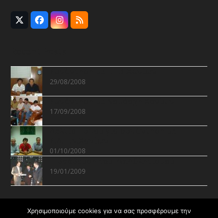
Twitter
Facebook
Instagram
RSS
(deprecated)
Recent Posts
Συνάντηση με Ε.Π.Σ.Χανίων
29/08/2008
Συνάντηση με Νομάρχη Χανίων
17/09/2008
Δελτίο Τύπου για συνάντηση με
Σ.Δ.Π.Ν.Χανίων
01/10/2008
Η βράβευση του Υφ.Αθλητισμού
19/01/2009
Recent Projects
Χρησιμοποιούμε cookies για να σας προσφέρουμε την