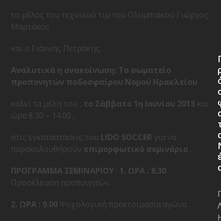
το μέλος του τεχνικού τιμ του Ολυμπιακού Γιώργος
Μαρτάκος
και ο Γιάννης Πετράκης.
Αναλυτικά η ανακοίνωση:
Το σωματείο
προπονητών ποδοσφαίρου Νομού Ηρακλείου
καλεί τα μέλη του ,
το Σάββατο 1η Ιουνίου 2013
και
ώρα 8.30 – 14.00 ,
στις εγκαταστάσεις του
LIDO SOCCER
για να
παρακολουθήσουν
επιμορφωτικό σεμινάριο
.
ΠΡΟΓΡΑΜΜΑ ΣΕΜΙΝΑΡΙΟΥ
:
1. ΩΡΑ : 8.30
Προσέλευση προπονητών.
2. ΩΡΑ : 9.00
Ψυχολογική προετοιμασία αγώνα .