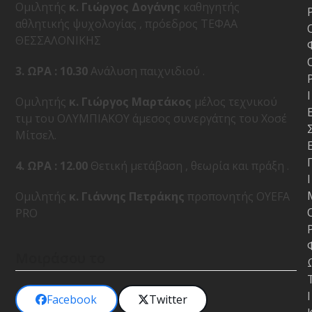
Ομιλητής
κ. Γιώργος Δογάνης
καθηγητής
αθλητικής ψυχολογίας , πρόεδρος ΤΕΦΑΑ
ΘΕΣΣΑΛΟΝΙΚΗΣ
3. ΩΡΑ : 10.30
Ανάλυση παιχνιδιού .
Ι
Ομιλητής
κ. Γιώργος Μαρτάκος
μέλος τεχνικού
τιμ του ΟΛΥΜΠΙΑΚΟΥ άμεσος συνεργάτης του Χοσέ
Μίτσελ.
4. ΩΡΑ : 12.00
Θετική μετάβαση , θεωρία και πράξη .
Ι
Ομιλητής
κ. Γιάννης Πετράκης
προπονητής OYEFA
PRO
Μοιράσου το
Ι
Facebook
Twitter