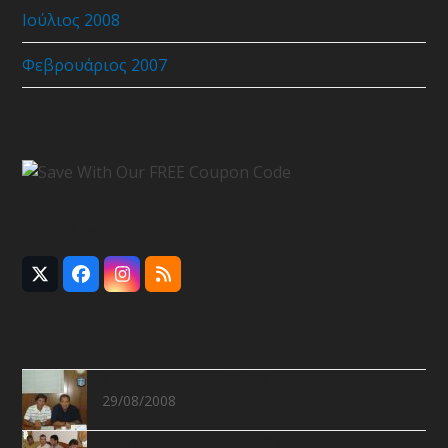
Ιούλιος 2008
Φεβρουάριος 2007
Coupon Code
Follow Us
Twitter
Facebook
Instagram
RSS
(deprecated)
Recent Posts
Συνάντηση με Ε.Π.Σ.Χανίων
29/08/2008
Συνάντηση με Νομάρχη Χανίων