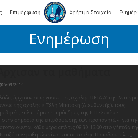
ς
Επιμόρφωση
Χρήσιμα Στοιχεία
Ενημέρ
Ενημέρωση
 Άρχισαν τα μαθήματα
06/09/2010
δα, άρχισαν οι εργασίες της σχολής UEFA A’ την Δευτέρα
υνους της σχολής κ.Τέλη Μπατάκη (Διευθυντής), τους
 μαθητές, καλωσόρισε ο πρόεδρος της Ε.Π.ΣΧανίων
ου στην σημασία της επιμόρφωσης των προπονητών, για τη
οποιούνται κάθε μέρα από τις 08.30-13.00 στο γήπεδο τη
”. Μεταξύ των μαθητών είναι και οι Σούλης Παπαδόπουλος,