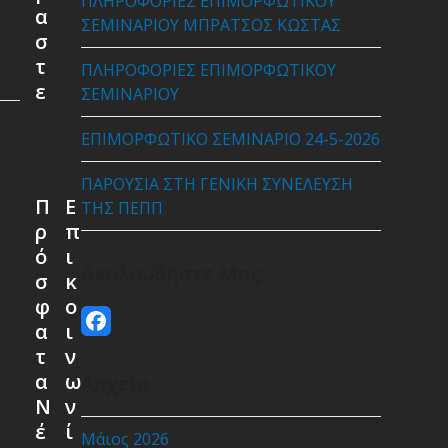
ΠΛΗΡΟΦΟΡΙΕΣ ΕΠΙΜΟΡΦΩΤΙΚΟΥ
α
ΣΕΜΙΝΑΡΙΟΥ ΜΠΡΑΤΣΟΣ ΚΩΣΤΑΣ
σ
τ
ΠΛΗΡΟΦΟΡΙΕΣ ΕΠΙΜΟΡΦΩΤΙΚΟΥ
ε
ΣΕΜΙΝΑΡΙΟΥ
ΕΠΙΜΟΡΦΩΤΙΚΟ ΣΕΜΙΝΑΡΙΟ 24-5-2026
ΠΑΡΟΥΣΙΑ ΣΤΗ ΓΕΝΙΚΗ ΣΥΝΕΛΕΥΣΗ
Π
Ε
ΤΗΣ ΠΕΠΠ
ρ
π
ό
ι
Ακολουθήστε Μας
σ
κ
φ
ο
Facebook
α
ι
τ
ν
α
ω
Αρχείο
Ν
ν
έ
ί
Μάιος 2026