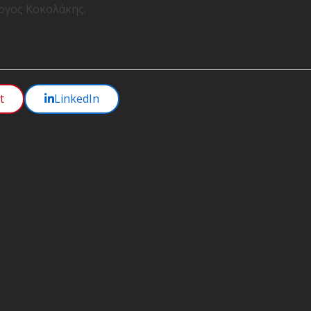
ργος Κοκολάκης.
t
LinkedIn