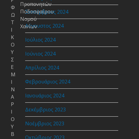
Ρ
Προπονητών
Φ
Ποδοσφαίρου
Σεπτέμβριος 2024
Ω
Νομού
Τ
Αύγουστος 2024
Χανίων
Ι
Κ
Ιούλιος 2024
Ο
Υ
Ιούνιος 2024
Σ
Ε
Απρίλιος 2024
Μ
Φεβρουάριος 2024
Ι
Ν
Ιανουάριος 2024
Α
Ρ
Δεκέμβριος 2023
Ι
Ο
Νοέμβριος 2023
Υ
Β
Οκτώβριος 2023