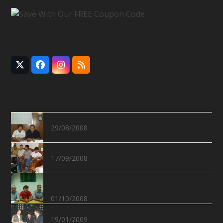
Follow Us
Twitter
Facebook
Instagram
RSS
(deprecated)
Recent Posts
Συνάντηση με Ε.Π.Σ.Χανίων
29/08/2008
Συνάντηση με Νομάρχη Χανίων
17/09/2008
Δελτίο Τύπου για συνάντηση με
Σ.Δ.Π.Ν.Χανίων
01/10/2008
Η βράβευση του Υφ.Αθλητισμού
19/01/2009