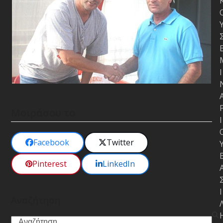
Ι
Μοιράσου το
Ι
Facebook
Twitter
Pinterest
LinkedIn
Ι
Αναζήτηση
Search