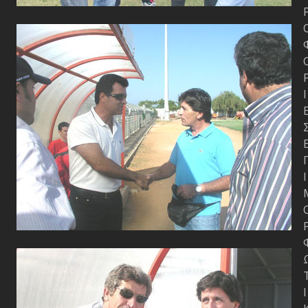
Ι
Ι
Ι