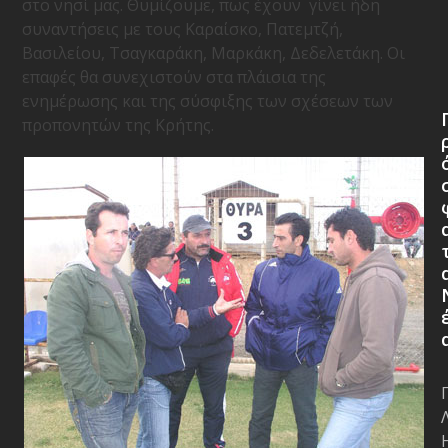
στο νησί μας. Θυμίζουμε, πως έχουν γίνει ήδη
συναντήσεις με τους Καραίσκο, Πατεμτζή,
Βασιλείου, Τσαγκαράκη, Μαρκάκη, Δεδελετάκη. Οι
επαφές θα συνεχιστούν στα πλάισια της
ενημέρωσης και της σύσφιξης των σχέσεων των
προπονητών της Κρήτης.