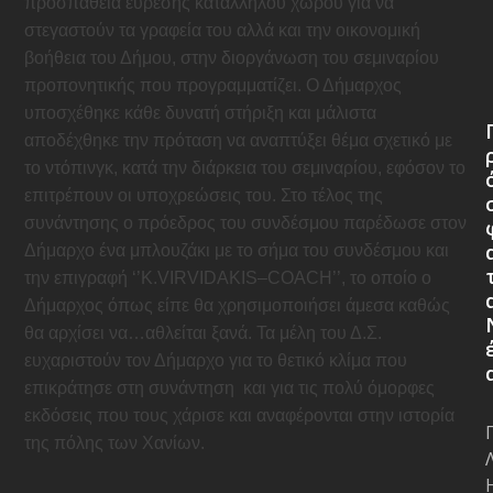
προσπάθεια εύρεσης κατάλληλου χώρου για να
στεγαστούν τα γραφεία του αλλά και την οικονομική
βοήθεια του Δήμου, στην διοργάνωση του σεμιναρίου
προπονητικής που προγραμματίζει. Ο Δήμαρχος
υποσχέθηκε κάθε δυνατή στήριξη και μάλιστα
αποδέχθηκε την πρόταση να αναπτύξει θέμα σχετικό με
το ντόπινγκ, κατά την διάρκεια του σεμιναρίου, εφόσον το
επιτρέπουν οι υποχρεώσεις του. Στο τέλος της
συνάντησης ο πρόεδρος του συνδέσμου παρέδωσε στον
Δήμαρχο ένα μπλουζάκι με το σήμα του συνδέσμου και
την επιγραφή ‘’
K
.
VIRVIDAKIS
–
COACH
’’, το οποίο ο
Δήμαρχος όπως είπε θα χρησιμοποιήσει άμεσα καθώς
θα αρχίσει να…αθλείται ξανά. Τα μέλη του Δ.Σ.
ευχαριστούν τον Δήμαρχο για το θετικό κλίμα που
επικράτησε στη συνάντηση
και για τις πολύ όμορφες
εκδόσεις που τους χάρισε και αναφέρονται στην ιστορία
της πόλης των Χανίων.