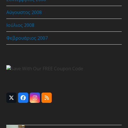
Αύγουστος 2008
Ιούλιος 2008
Φεβρουάριος 2007
Coupon Code
Follow Us
Twitter
Facebook
Instagram
RSS
(deprecated)
Recent Posts
Συνάντηση με Ε.Π.Σ.Χανίων