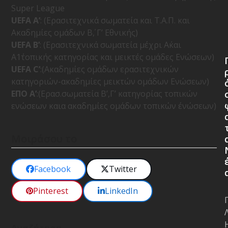
Super League
UEFA A’
: (Ερασιτεχνικά σωματεία και Τ.Α.Π. και
Ακαδημίες ομάδων Β΄, Γ’ Εθνικής)
UEFA B’
: (Ερασιτεχνικά σωματεία μέχρι Α΄και
A1΄τοπικής κατηγορίας και μεικτές ομάδες Ενώσεων)
UEFA C’
:(Ακαδημίες ομάδων ερασιτεχνικών
κατηγοριών-ακαδημίες μεικτών ομάδων Ενώσεων)
ΕΠΟ Α’
:(Ερασ.σωματεία Β’,Γ’ κατηγορίας τοπικών
ενώσεων καια ακαδημίες ομάδων τοπικών ένώσεων)
Μοιράσου το
Facebook
Twitter
Pinterest
LinkedIn
Αναζήτηση