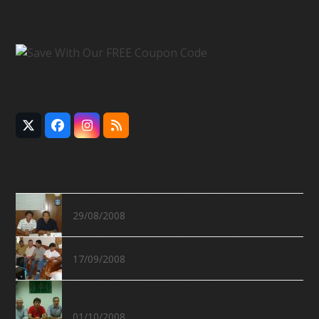
Coupon Code
Follow Us
Twitter
Facebook
Instagram
RSS
(deprecated)
Recent Posts
Συνάντηση με Ε.Π.Σ.Χανίων
29/08/2008
Συνάντηση με Νομάρχη Χανίων
17/09/2008
Δελτίο Τύπου για συνάντηση με
Σ.Δ.Π.Ν.Χανίων
01/10/2008