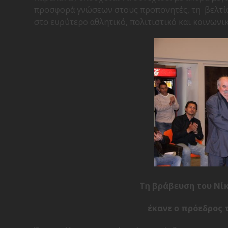
προσφορά γνώσεων στους προπονητές, τη βελτίω
στο ευρύτερο αθλητικό, πολιτιστικό και κοινωνικ
Τη βράβευση του Νί
έκανε ο πρόεδρος τ