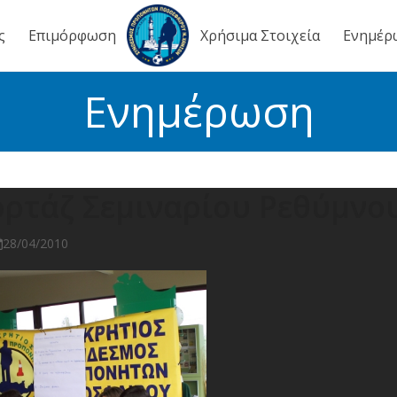
ς
Επιμόρφωση
Χρήσιμα Στοιχεία
Ενημέρ
Ενημέρωση
ρτάζ Σεμιναρίου Ρεθύμνο
28/04/2010