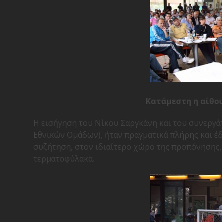
Κατάμεστη η αίθου
Η εισήγηση του Νίκου Σαργκάνη και του συνεργά
Εθνικών Ομάδων), ήταν πραγματικά πλήρης και έδ
συζήτηση, στον ιδιαίτερο χώρο της προπόνησης,
τερματοφύλακα.