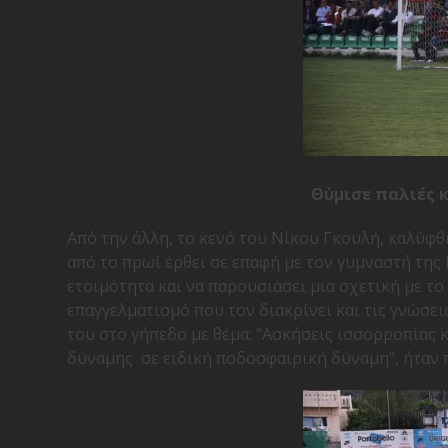
Θύμισε παλιές 
Από την άλλη, το κενό του Νίκου Γκουλή, καλύφθ
από το πρωί έρθει σε επαφή με τον γυμναστή της
ετοιμότητα και να παρουσιάσει μια σχετική με το
επαγγελματισμό που τον διακρίνει και τις γνώσε
του στο γήπεδο με θέμα: ”Ασκήσεις ισσορροπίας
δύναμης σε ειδική ποδοσφαιρική δύναμη”, ήταν 