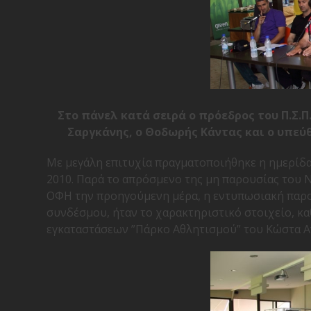
Στο πάνελ κατά σειρά ο πρόεδρος του Π.Σ.Π
Σαργκάνης, ο Θοδωρής Κάντας και ο υπεύ
Με μεγάλη επιτυχία πραγματοποιήθηκε η ημερίδα
2010. Παρά το απρόσμενο της μη παρουσίας του Ν
ΟΦΗ την προηγούμενη μέρα, η εντυπωσιακή παρο
συνδέσμου, ήταν το χαρακτηριστικό στοιχείο, 
εγκαταστάσεων ”Πάρκο Αθλητισμού” του Κώστα Α