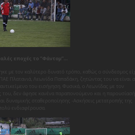
καλές εποχές το ”Φάντομ”…
ηκε με τον καλύτερο δυνατό τρόπο, καθώς ο σύνδεσμος εί
 ΠΑΕ Πλατανιά, Λεωνίδα Παπαδάκη, ζητώντας του να είναι 
 αντικείμενο του εισήγηση. Φυσικά, ο Λεωνίδας με τον
ις του, δεν άφησε κανένα παραπονούμενο και η παρουσίασ
 και δυναμικής σταθεροποίησης -Ασκήσεις μετατροπής της
πολύ ενδιαφέρουσα.