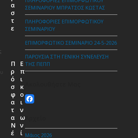
ΠΛΗΡΟΦΟΡΙΕΣ ΕΠΙΜΟΡΦΩΤΙΚΟΥ
α
ΣΕΜΙΝΑΡΙΟΥ ΜΠΡΑΤΣΟΣ ΚΩΣΤΑΣ
σ
τ
ΠΛΗΡΟΦΟΡΙΕΣ ΕΠΙΜΟΡΦΩΤΙΚΟΥ
ε
ΣΕΜΙΝΑΡΙΟΥ
ΕΠΙΜΟΡΦΩΤΙΚΟ ΣΕΜΙΝΑΡΙΟ 24-5-2026
ς
ΠΑΡΟΥΣΙΑ ΣΤΗ ΓΕΝΙΚΗ ΣΥΝΕΛΕΥΣΗ
Π
Ε
ΤΗΣ ΠΕΠΠ
ρ
π
ου
ό
ι
Ακολουθήστε Μας
σ
κ
φ
ο
Facebook
α
ι
τ
ν
α
ω
Αρχείο
Ν
ν
έ
ί
Μάιος 2026