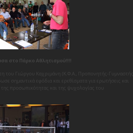
σα στο Πάρκο Αθλητισμού!!!!
τη του Γιώργου Καχριμάνη (Κ.Φ.Α., Προπονητής-Γυμναστή
ωσε σημαντικά εφόδια και ερεθίσματα για ερωτήσεις και
 της προσωπικότητας και της ψυχολογίας του