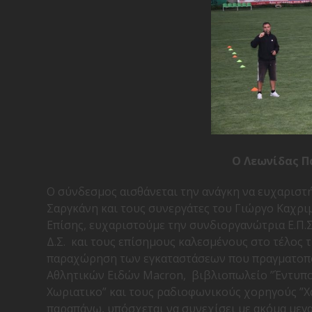
Ο Λεωνίδας Π
Ο σύνδεσμος αισθάνεται την ανάγκη να ευχαριστήσ
Σαργκάνη και τους συνεργάτες του Γιώργο Καχρι
Επίσης, ευχαριστούμε την συνδιοργανώτρια Ε.Π.Σ.
Δ.Σ. και τους επίσημους καλεσμένους στο τέλος 
παραχώρηση των εγκαταστάσεων που πραγματοποι
Αθλητικών Ειδών Macron, βιβλιοπωλείο ”Έντυπο” 
Χωριατικο” και τους ραδιοφωνικούς χορηγούς ”Χα
παραπάνω, υπόσχεται να συνεχίσει με ακόμα μεγ