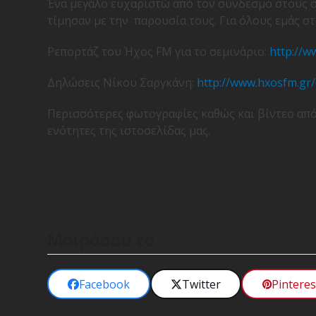
Ένα μεγάλο ευχαριστώ από τον σύνδεσμο στους 
τίμησαν με την παρουσία τους. Για όλους εμάς στο
Ρεπορτάζ του Ήχος FΜ για το σεμινάριο:
http://
Δηλώσεις Νίκου Σαργκάνη:
http://www.hxosfm.gr
Περισσότερες φωτογραφίες καθώς και βίντεο από 
ενότητες της ιστοσελίδας μας.
Μοιράσου το
Facebook
Twitter
Pinteres