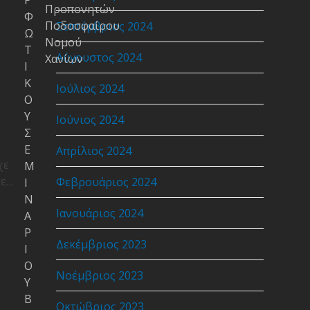
Ρ
Προπονητών
Φ
Ποδοσφαίρου
Σεπτέμβριος 2024
Ω
Νομού
Τ
Αύγουστος 2024
Χανίων
Ι
Κ
Ιούλιος 2024
Ο
Υ
Ιούνιος 2024
Σ
Ε
Απρίλιος 2024
χε
Μ
σε…
Φεβρουάριος 2024
Ι
Ν
Ιανουάριος 2024
ή
Α
Ρ
Δεκέμβριος 2023
Ι
Ο
Νοέμβριος 2023
Υ
Β
Οκτώβριος 2023