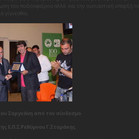
ση του ποδοσφαίρου αλλά και την ουσιαστική ύπαρξή το
ό γίγνεσθαι.
κου Σαργκάνη από τον σύνδεσμο
ης Ε.Π.Σ.Ρεθύμνου Γ.Σταράκης
.