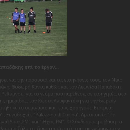
απαδάκης επί το έργον…
ει για την παρουσιά και τις εισηγήσεις τους, τον Νίκο
μάνη, Θοδωρή Κάντα καθώς και τον Λεωνίδα Παπαδάκη.
Ρεθύμνου, για το γεύμα που παρέθεσε, σε εισηγητές, στο
της ημερίδας, τον Κώστα Ανυφαντάκη για την δωρεάν
ήθηκε το σεμινάριο και τους χορηγούς: Εταιρεία
, Ξενοδοχείο ”Palazzino di Corina”, Αρτοποιείο ”Το
νιά SportFM” και ” Ήχος FM”. Ο Σύνδεσμος με βάση τα
αλύτερο ζήλο τις δραστηριότητές του, με γνώμονα την