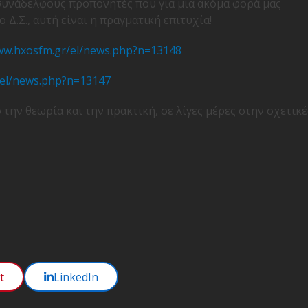
συνάδελφους προπονητές που για μια ακόμα φορά μας
 Δ.Σ., αυτή είναι η πραγματική επιτυχία!
www.hxosfm.gr/el/news.php?n=13148
/el/news.php?n=13147
την θεωρία και την πρακτική, σε λίγες μέρες στην σχετικέ
t
LinkedIn