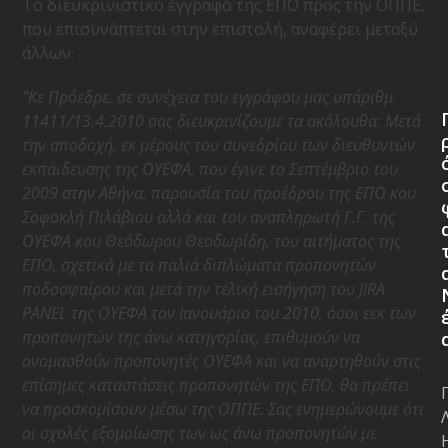
Το διευκρινιστικό έγγραφό της ΕΠΟ προς την ΟΠΠΕ,
που επισυνάπτεται στην επιστολή, αναφέρει μεταξύ
άλλων:
”Κε Πρόεδρε, σε συνέχεια του εγγράφου μας υπ΄αριθμ.
11411/13.4.2010 σας διευκρινίζουμε τα ακόλουθα: Μετά
την αποδοχή, εκ μέρους του συνεδρίου των διευθυντών
εκπάιδευσης της ΟΥΕΦΑ, που έγινε το Σεπτέμβριο του
2009 στην Αθήνα, παρουσία του προέδρου της ΕΠΟ κου
Σοφοκλή Πιλάβιου αλλά και του αναπληρωτή Γ.Γ. της
ΟΥΕΦΑ κου Θεόδωρου Θεοδωρίδη, του αιτήματος της
ΕΠΟ, σχετικά με τα παλιά διπλώματα προπονητών
ποδοσφαίρου και μετά την τελική εισήγηση του JIRA
PANEL της ΟΥΕΦΑ τον Ιανουάριο του 2010, όσοι εεκ των
προπονητών της άνω κατηγορίας, επιθυμούν να
ονομασθούν προπονητές ΟΥΕΦΑ και να αναρτηθούν στις
επίσημες καταστάσεις προπονητών της ΕΠΟ, θα πρέπει
να προσκομίσουν μέσω της ΟΠΠΕ. Σας ενημερώνουμε ότι
οι σχολές εξομοίωσης των ως άνω προπονητών με