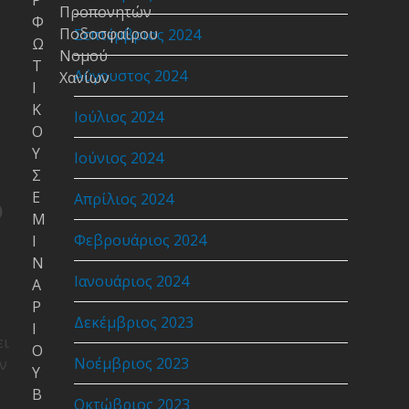
Ρ
Προπονητών
Φ
Ποδοσφαίρου
Σεπτέμβριος 2024
Ω
Νομού
Τ
Αύγουστος 2024
Χανίων
Ι
Κ
Ιούλιος 2024
Ο
Υ
Ιούνιος 2024
Σ
Ε
Απρίλιος 2024
)
Μ
Φεβρουάριος 2024
Ι
Ν
Ιανουάριος 2024
Α
Ρ
Δεκέμβριος 2023
Ι
ει
Ο
Νοέμβριος 2023
ν
Υ
Β
Οκτώβριος 2023