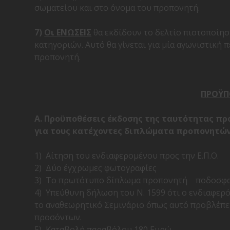
σωματείου και στο όνομα του προπονητή.
7)
Οι ΕΝΩΣΕΙΣ
θα εκδίδουν τo
δελτί
o
πιστοποίηση
κατηγοριών. Αυτό θα γίνεται για μία αγωνιστική
προπονητή.
ΠΡΟΫΠ
Α. Προϋποθέσεις έκδοσης της ταυτότητας προ
για τους κατέχοντες διπλώματα προπονητών
1)
Αίτηση του ενδιαφερομένου προς την Ε.Π.Ο.
2)
Δύο έγχρωμες φωτογραφίες
3)
Το πρωτότυπο δίπλωμα προπονητή ποδοσφαίρ
4)
Υπεύθυνη δήλωση του Ν. 1599 ότι ο ενδιαφερόμ
το αναθεωρητικό Σεμινάριο όπως αυτό προβλέπε
προσόντων.
5)
Καταβολή παραβόλου 180 Ευρώ.