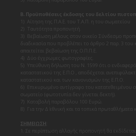
Β. Προϋποθέσεις έκδοσης του δελτίου πιστο
1)
Αίτηση της Π.Α.Ε. του Τ.Α.Π. η του σωματείου
2)
Ταυτότητα προπονητή.
3)
Βεβαίωση μέλους στον οικείο Σύνδεσμο προπο
διαδικασία που προβλέπει το άρθρο 2 παρ. 3 του 
απαιτείται βεβαίωση της Ο.Π.Π.Ε.
4)
Δύο έγχρωμες φωτογραφίες.
5)
Υπεύθυνη δήλωση του Ν. 1599 ότι ο ενδιαφερ
καταστατικού της Ε.Π.Ο , αποδέχεται ανεπιφύλακ
καταστατικού και των κανονισμών της Ε.Π.Ο.
6)
Επικυρωμένο αντίγραφο του κατατεθειμένου στ
σωματείο (φωτοτυπία δεν γίνεται δεκτή).
7)
Καταβολή παραβόλου 100 Ευρώ.
8)
Για την Δ΄ εθνική και τα τοπικά πρωταθλήματ
ΣΗΜΕΙΩΣΗ
:
1. Σε περίπτωση αλλαγής προπονητή θα εκδίδεται