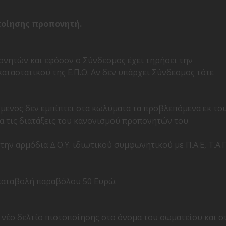
ποίησης προπονητή.
νητών και εφόσον ο Σύνδεσμος έχει τηρήσει την
καταστατικού της Ε.Π.Ο. Αν δεν υπάρχει Σύνδεσμος τότε
όμενος δεν εμπίπτει στα κωλύματα τα προβλεπόμενα εκ το
τα τις διατάξεις του κανονισμού προπονητών του
ην αρμόδια Δ.Ο.Υ. ιδιωτικού συμφωνητικού με Π.Α.Ε, Τ.Α.
α καταβολή παραβόλου 50 Ευρώ.
 νέο δελτίο πιστοποίησης στο όνομα του σωματείου και σ