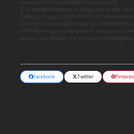
όνομα του νεοπροσληφθέντος προπονητή.
2. Τα παράβολα μπορεί να πληρώνονται στο ταμείο
Τράπεζα Πειραιώς (5082-021433-637) προσκομίζο
εμπίπτουν στην αρμοδιότητα των ΕΝΩΣΕΩΝ θα εισ
3. Υπεύθυνοι για τον απαραίτητο έλεγχο των δελ
αγώνων των εθνικών και τοπικών πρωταθλημάτων
Μοιράσου το
Facebook
Twitter
Pinteres