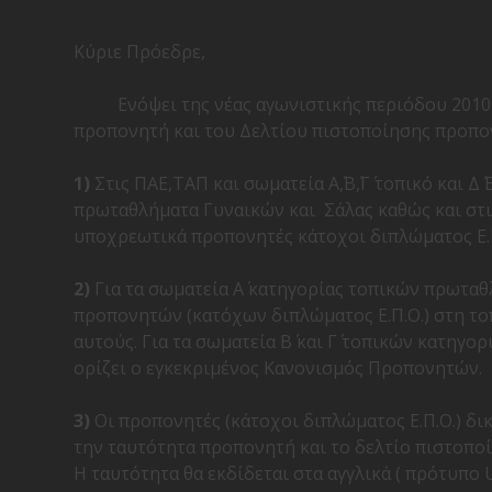
Κύριε Πρόεδρε,
Ενόψει της νέας αγωνιστικής περιόδου 2010
προπονητή και του Δελτίου πιστοποίησης προπον
1)
Στις ΠΑΕ,ΤΑΠ και σωματεία Α΄,Β΄,Γ΄ τοπικό και Δ
πρωταθλήματα Γυναικών και Σάλας καθώς και στ
υποχρεωτικά προπονητές κάτοχοι διπλώματος Ε.
2)
Για τα σωματεία Α΄ κατηγορίας τοπικών πρωτα
προπονητών (κατόχων διπλώματος Ε.Π.Ο.) στη τ
αυτούς. Για τα σωματεία Β΄ και Γ΄ τοπικών κατη
ορίζει ο εγκεκριμένος Κανονισμός Προπονητών.
3)
Οι προπονητές (κάτοχοι διπλώματος Ε.Π.Ο.) δι
την ταυτότητα προπονητή και το δελτίο πιστοπο
Η ταυτότητα θα εκδίδεται στα αγγλικά ( πρότυπο 