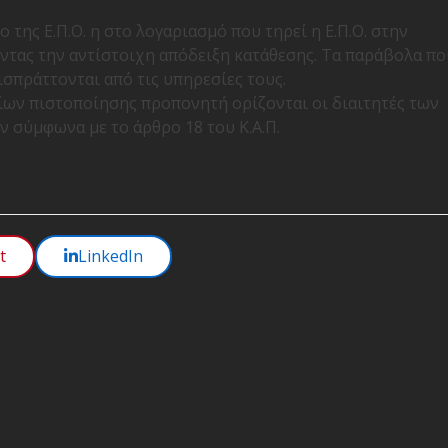
 της Ε.Π.Ο. η στο λογαριασμό που τηρεί η Ε.Π.Ο. στην
ντας την αντίστοιχη απόδειξη κατάθεσης. Τα παράβολα πο
πράττονται από τις υπηρεσίες τους.
τίων πιστοποίησης προπονητή ορίζονται οι διαιτητές των
 σύμφωνα με το άρθρο 18 του Κ.Α.Π.
t
LinkedIn