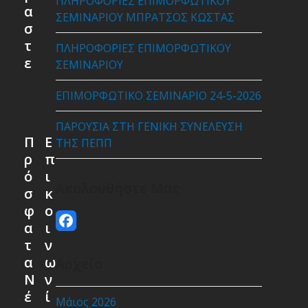
ΠΛΗΡΟΦΟΡΙΕΣ ΕΠΙΜΟΡΦΩΤΙΚΟΥ
α
ΣΕΜΙΝΑΡΙΟΥ ΜΠΡΑΤΣΟΣ ΚΩΣΤΑΣ
σ
τ
ΠΛΗΡΟΦΟΡΙΕΣ ΕΠΙΜΟΡΦΩΤΙΚΟΥ
ε
ΣΕΜΙΝΑΡΙΟΥ
ΕΠΙΜΟΡΦΩΤΙΚΟ ΣΕΜΙΝΑΡΙΟ 24-5-2026
ΠΑΡΟΥΣΙΑ ΣΤΗ ΓΕΝΙΚΗ ΣΥΝΕΛΕΥΣΗ
Π
Ε
ΤΗΣ ΠΕΠΠ
ρ
π
ό
ι
Ακολουθήστε Μας
σ
κ
φ
ο
Facebook
α
ι
τ
ν
α
ω
Αρχείο
Ν
ν
έ
ί
Μάιος 2026