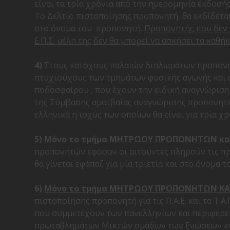
είναι τα τρία χρόνια από την ημερομηνία έκδοσής
Το Δελτίο πιστοποίησης προπονητή θα εκδίδεται
στο όνομα του προπονητή.
Προπονητής που δεν θ
Ε.Π.Σ. μέλη της δεν θα μπορεί να ασκήσει τα καθ
4)
Στους κατόχους παλαιών διπλωμάτων προπονητέ
πτυχιούχους των τμημάτων φυσικής αγωγής και α
ποδοσφαίρου , που έχουν την ειδική αναγνώριση ι
της Σύμβασης αμοιβαίας αναγνώρισης προπονητι
ελληνικά η ισχύς των οποίων θα είναι για τρία χρ
5)
Μόνο το τμήμα ΜΗΤΡΩΟΥ ΠΡΟΠΟΝΗΤΩΝ και Ε
προπονητών εφόσον οι αιτούντες πληρούν τις πρ
θα γίνεται εφάπαξ για μία τριετία και στο όνομα τ
6)
Μόνο το τμήμα ΜΗΤΡΩΟΥ ΠΡΟΠΟΝΗΤΩΝ ΚΑΙ Ε
πιστοποίησης προπονητή για τις Π.Α.Ε. και τα Τ.
που συμμετέχουν των πανελληνίων και περιφερε
πρωταθλημάτων Μικτών ομάδων των Ενώσεων και α