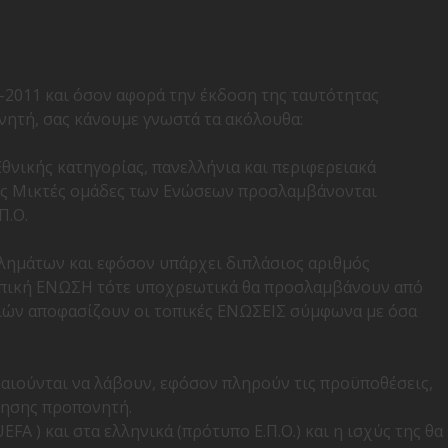
-2011 και όσον αφορά την έκδοση της ταυτότητας
ητή, σας κάνουμε γνωστά τα ακόλουθα:
΄ Εθνικής κατηγορίας, πανελλήνια και περιφερειακά
ις Μικτές ομάδες των Ενώσεων προσλαμβάνονται
Π.Ο.
θλημάτων και εφόσον υπάρχει διπλάσιος αριθμός
οπική ΕΝΩΣΗ τότε υποχρεωτικά θα προσλαμβάνουν από
γοριών αποφασίζουν οι τοπικές ΕΝΩΣΕΙΣ σύμφωνα με όσα
καιούνται να λάβουν, εφόσον πληρούν τις προϋποθέσεις,
ίησης προπονητή.
UEFA ) και στα ελληνικά
(πρότυπο Ε.Π.Ο.) και η ισχύς της θα