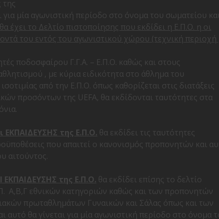
 της
 για μία αγωνιστική περίοδο στο όνομα του σωματείου κα
α έχει το Δελτίο πιστοποίησης που εκδίδει η Ε.Π.Ο. η οι
ήκοντά του εντός του αγωνιστικού χώρου (τεχνική περιοχή )
ς ποδοσφαίρου Γ.Γ.Α. – Ε.Π.Ο. καθώς και στους
θλητισμού , με κύρια ειδικότητα στο άθλημα του
σοτιμίας από την Ε.Π.Ο. όπως καθορίζεται στις διατάξεις
κών προσόντων της UEFA, θα εκδίδονται ταυτότητες στα
όνια.
ΚΠΑΙΔΕΥΣΗΣ της Ε.Π.Ο.
θα εκδίδει τις ταυτότητες
οϋποθέσεις που απαιτεί ο κανονισμός προπονητών και α
ου αιτούντος.
ΚΠΑΙΔΕΥΣΗΣ της Ε.Π.Ο.
θα εκδίδει επίσης το δελτίο
Α.Π. Α,Β,Γ εθνικών κατηγοριών καθώς και των προπονητών
ιακών πρωταθλημάτων Γυναικών και Σάλας όπως και των
υτό θα γίνεται για μία αγωνιστική περίοδο στο όνομα 