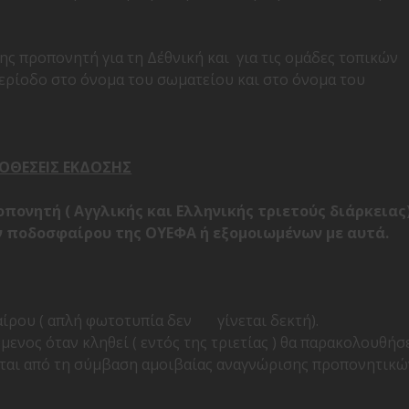
ς προπονητή για τη Δ΄εθνική και για τις ομάδες τοπικών
 περίοδο στο όνομα του σωματείου και στο όνομα του
ΟΘΕΣΕΙΣ ΕΚΔΟΣΗΣ
πονητή ( Αγγλικής και Ελληνικής τριετούς διάρκειας
 ποδοσφαίρου της ΟΥΕΦΑ ή εξομοιωμένων με αυτά.
ου ( απλή φωτοτυπία δεν γίνεται δεκτή).
ενος όταν κληθεί ( εντός της τριετίας ) θα παρακολουθήσ
ται από τη σύμβαση αμοιβαίας αναγνώρισης προπονητικώ